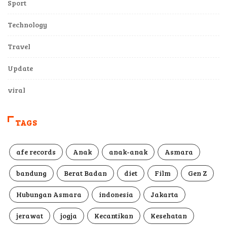
Sport
Technology
Travel
Update
viral
TAGS
afe records
Anak
anak-anak
Asmara
bandung
Berat Badan
diet
Film
Gen Z
Hubungan Asmara
indonesia
Jakarta
jerawat
jogja
Kecantikan
Kesehatan