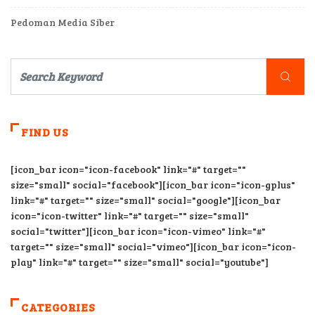
Pedoman Media Siber
FIND US
[icon_bar icon="icon-facebook" link="#" target=""
size="small" social="facebook"][icon_bar icon="icon-gplus"
link="#" target="" size="small" social="google"][icon_bar
icon="icon-twitter" link="#" target="" size="small"
social="twitter"][icon_bar icon="icon-vimeo" link="#"
target="" size="small" social="vimeo"][icon_bar icon="icon-
play" link="#" target="" size="small" social="youtube"]
CATEGORIES