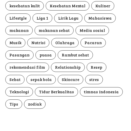
kesehatan kulit
Kesehatan Mental
Kuliner
Lifestyle
Liga 1
Lirik Lagu
Mahasiswa
makanan
makanan sehat
Media sosial
Musik
Nutrisi
Olahraga
Pacaran
Pasangan
puasa
Rambut sehat
rekomendasi film
Relationship
Resep
Sehat
sepak bola
Skincare
stres
Teknologi
Tidur Berkualitas
timnas indonesia
Tips
zodiak