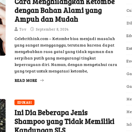
Cara Menghilangkan Ketombe
dengan Bahan Alami yang
Cu
Ampuh dan Mudah
Di
Tov
September 8, 2024
Ed
Celebrithink.com – Ketombe bisa menjadi masalah
yang sangat mengganggu, terutama karena dapat
En
menyebabkan rasa gatal yang tidak nyaman dan
serpihan putih yang mengurangi tingkat
Ev
kepercayaan diri. Namun, dengan mengetahui cara
yang tepat untuk mengatasi ketombe,
Ga
READ MORE
G
He
EDUKASI
Ini Dia Beberapa Jenis
He
Shampoo yang Tidak Memiliki
Is
Kandungan SLS