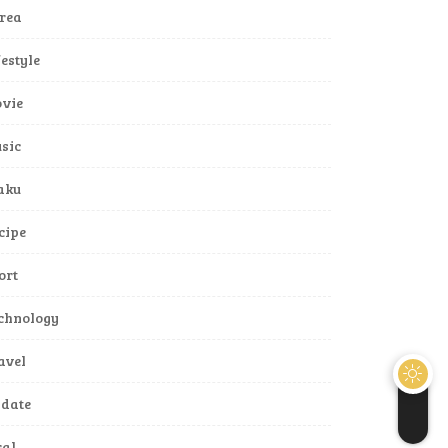
rea
festyle
vie
sic
aku
cipe
ort
chnology
avel
date
ral