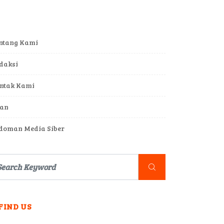
ntang Kami
daksi
ntak Kami
lan
doman Media Siber
FIND US