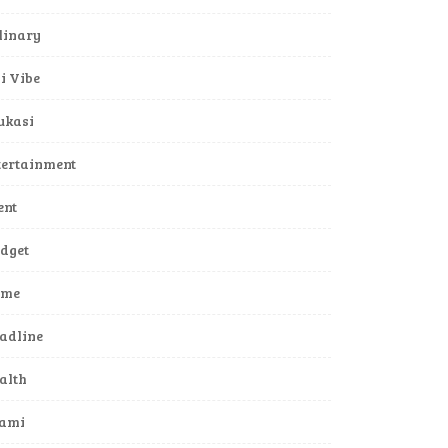
linary
li Vibe
ukasi
tertainment
ent
dget
ame
adline
alth
lami