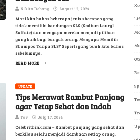
Ko
Nikita Debang
August 13, 2024
Mari kita bahas beberapa jenis shampoo yang
Li
tidak memiliki kandungan SLS (Sodium Lauryl
Mo
Sulfate) dan mengapa mereka menjadi pilihan
yang baik bagi banyak orang. Mengapa Memilih
Mu
Shampoo Tanpa SLS? Seperti yang telah kita bahas
sebelumnya,
Ot
READ MORE
Re
Sp
UPDATE
Tips Merawat Rambut Panjang
Te
agar Tetap Sehat dan Indah
Tr
Tov
July 17, 2024
Up
Celebrithink.com – Rambut panjang yang sehat dan
berkilau selalu menjadi dambaan setiap orang.
vi