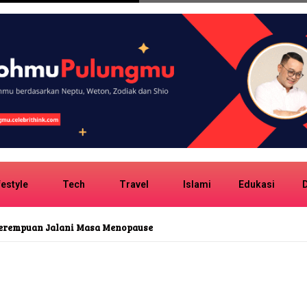
festyle
Tech
Travel
Islami
Edukasi
D
erdagangan Daging Anjing