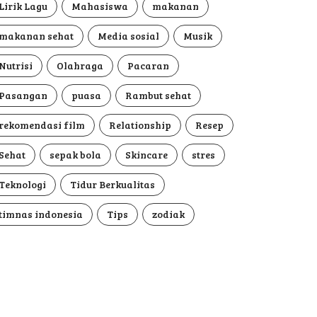
Lirik Lagu
Mahasiswa
makanan
makanan sehat
Media sosial
Musik
Nutrisi
Olahraga
Pacaran
Pasangan
puasa
Rambut sehat
rekomendasi film
Relationship
Resep
Sehat
sepak bola
Skincare
stres
Teknologi
Tidur Berkualitas
timnas indonesia
Tips
zodiak