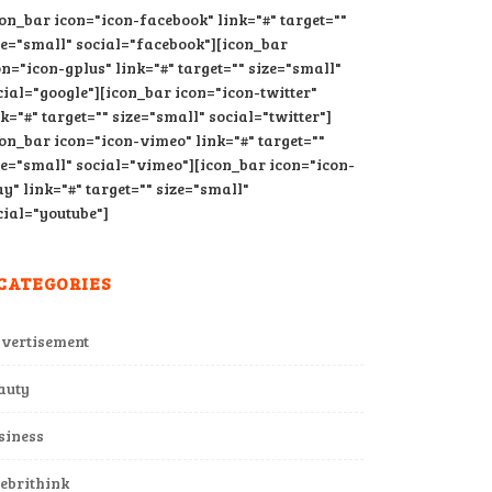
con_bar icon="icon-facebook" link="#" target=""
ze="small" social="facebook"][icon_bar
on="icon-gplus" link="#" target="" size="small"
cial="google"][icon_bar icon="icon-twitter"
nk="#" target="" size="small" social="twitter"]
con_bar icon="icon-vimeo" link="#" target=""
ze="small" social="vimeo"][icon_bar icon="icon-
ay" link="#" target="" size="small"
cial="youtube"]
CATEGORIES
vertisement
auty
siness
lebrithink