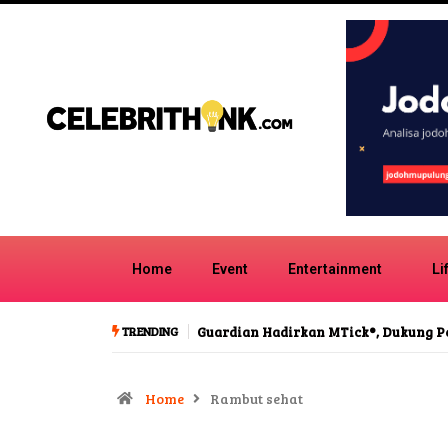
Home
Event
Entertainment
Li
TRENDING
mpuan Jalani Masa Menopause
Bravo, DPRD DIY Sahkan Larangan P
Home
Rambut sehat