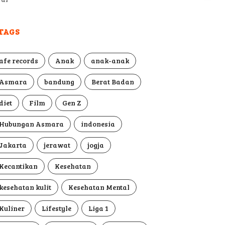
TAGS
afe records
Anak
anak-anak
Asmara
bandung
Berat Badan
diet
Film
Gen Z
Hubungan Asmara
indonesia
Jakarta
jerawat
jogja
Kecantikan
Kesehatan
kesehatan kulit
Kesehatan Mental
Kuliner
Lifestyle
Liga 1