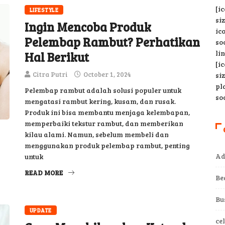
[i
LIFESTYLE
si
Ingin Mencoba Produk
ic
Pelembap Rambut? Perhatikan
so
li
Hal Berikut
[i
Citra Putri
October 1, 2024
si
pl
Pelembap rambut adalah solusi populer untuk
so
mengatasi rambut kering, kusam, dan rusak.
Produk ini bisa membantu menjaga kelembapan,
memperbaiki tekstur rambut, dan memberikan
kilau alami. Namun, sebelum membeli dan
menggunakan produk pelembap rambut, penting
Ad
untuk
READ MORE
Be
Bu
UPDATE
ce