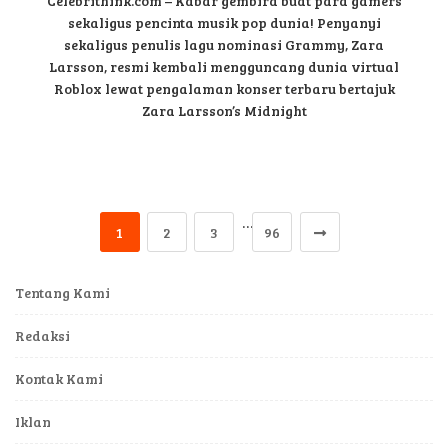
Celebrithink.com – Kabar gembira buat para gamers
sekaligus pencinta musik pop dunia! Penyanyi
sekaligus penulis lagu nominasi Grammy, Zara
Larsson, resmi kembali mengguncang dunia virtual
Roblox lewat pengalaman konser terbaru bertajuk
Zara Larsson’s Midnight
…
1
2
3
96
Tentang Kami
Redaksi
Kontak Kami
Iklan