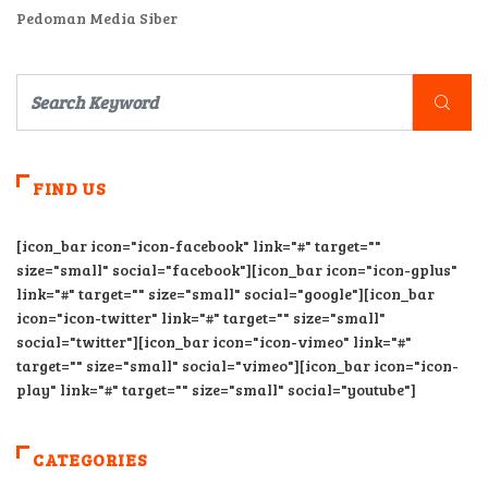
Pedoman Media Siber
FIND US
[icon_bar icon="icon-facebook" link="#" target=""
size="small" social="facebook"][icon_bar icon="icon-gplus"
link="#" target="" size="small" social="google"][icon_bar
icon="icon-twitter" link="#" target="" size="small"
social="twitter"][icon_bar icon="icon-vimeo" link="#"
target="" size="small" social="vimeo"][icon_bar icon="icon-
play" link="#" target="" size="small" social="youtube"]
CATEGORIES