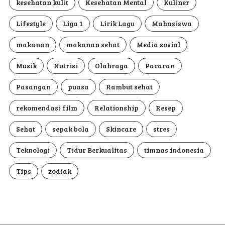
kesehatan kulit
Kesehatan Mental
Kuliner
Lifestyle
Liga 1
Lirik Lagu
Mahasiswa
makanan
makanan sehat
Media sosial
Musik
Nutrisi
Olahraga
Pacaran
Pasangan
puasa
Rambut sehat
rekomendasi film
Relationship
Resep
Sehat
sepak bola
Skincare
stres
Teknologi
Tidur Berkualitas
timnas indonesia
Tips
zodiak