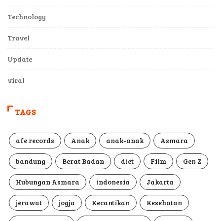
Technology
Travel
Update
viral
TAGS
afe records
Anak
anak-anak
Asmara
bandung
Berat Badan
diet
Film
Gen Z
Hubungan Asmara
indonesia
Jakarta
jerawat
jogja
Kecantikan
Kesehatan