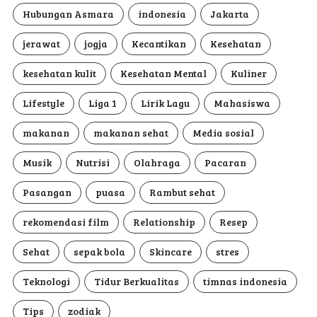
Hubungan Asmara
indonesia
Jakarta
jerawat
jogja
Kecantikan
Kesehatan
kesehatan kulit
Kesehatan Mental
Kuliner
Lifestyle
Liga 1
Lirik Lagu
Mahasiswa
makanan
makanan sehat
Media sosial
Musik
Nutrisi
Olahraga
Pacaran
Pasangan
puasa
Rambut sehat
rekomendasi film
Relationship
Resep
Sehat
sepak bola
Skincare
stres
Teknologi
Tidur Berkualitas
timnas indonesia
Tips
zodiak