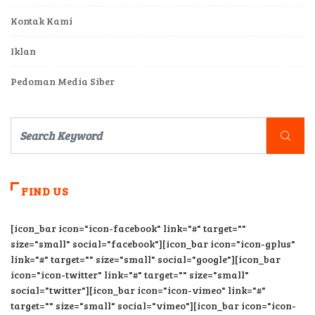
Kontak Kami
Iklan
Pedoman Media Siber
FIND US
[icon_bar icon="icon-facebook" link="#" target=""
size="small" social="facebook"][icon_bar icon="icon-gplus"
link="#" target="" size="small" social="google"][icon_bar
icon="icon-twitter" link="#" target="" size="small"
social="twitter"][icon_bar icon="icon-vimeo" link="#"
target="" size="small" social="vimeo"][icon_bar icon="icon-