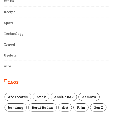
Otaku
Recipe
Sport
Technology
Travel
Update
viral
TAGS
afe records
Anak
anak-anak
Asmara
bandung
Berat Badan
diet
Film
Gen Z