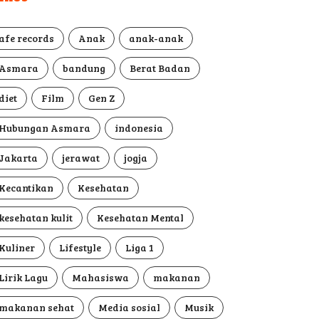
afe records
Anak
anak-anak
Asmara
bandung
Berat Badan
diet
Film
Gen Z
Hubungan Asmara
indonesia
Jakarta
jerawat
jogja
Kecantikan
Kesehatan
kesehatan kulit
Kesehatan Mental
Kuliner
Lifestyle
Liga 1
Lirik Lagu
Mahasiswa
makanan
makanan sehat
Media sosial
Musik