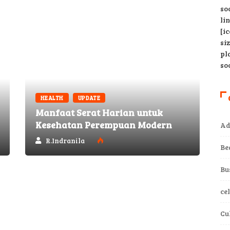
so
li
[i
si
pl
so
HEALTH
UPDATE
​Manfaat Serat Harian untuk
Kesehatan Perempuan Modern
Ad
R.Indranila
Be
Bu
ce
Cu