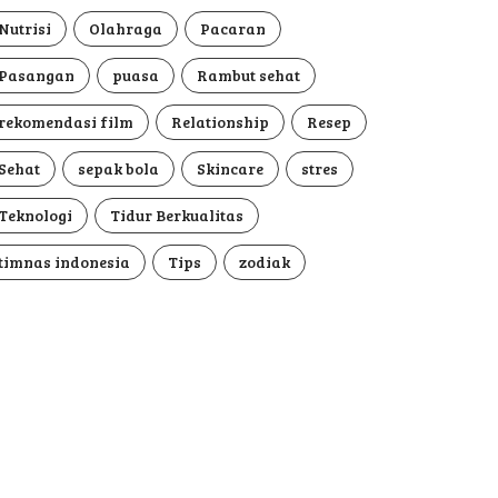
Nutrisi
Olahraga
Pacaran
Pasangan
puasa
Rambut sehat
rekomendasi film
Relationship
Resep
Sehat
sepak bola
Skincare
stres
Teknologi
Tidur Berkualitas
timnas indonesia
Tips
zodiak