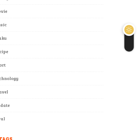
vie
sic
aku
cipe
ort
chnology
avel
date
ral
TAGS