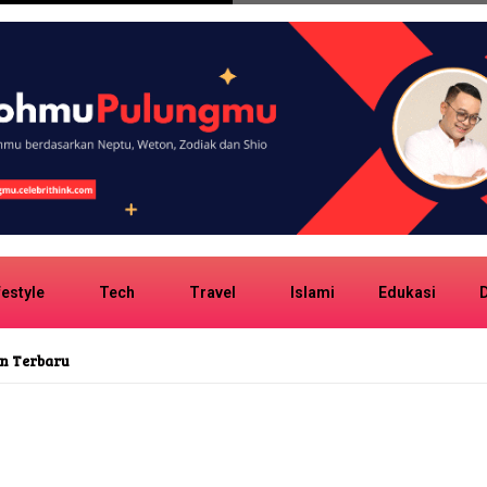
festyle
Tech
Travel
Islami
Edukasi
D
ngkinan