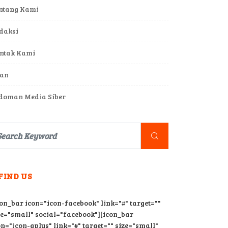
ntang Kami
daksi
ntak Kami
lan
doman Media Siber
LTH
FIND US
UPDATE
r Air Hanya Sekali Seumur Hidup? Ini Faktanya
con_bar icon="icon-facebook" link="#" target=""
 MORE
ze="small" social="facebook"][icon_bar
on="icon-gplus" link="#" target="" size="small"