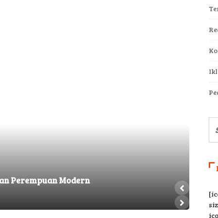
Te
Re
Ko
Ik
Pe
HEA
atan Perempuan Modern
Caca
[i
READ
si
ic