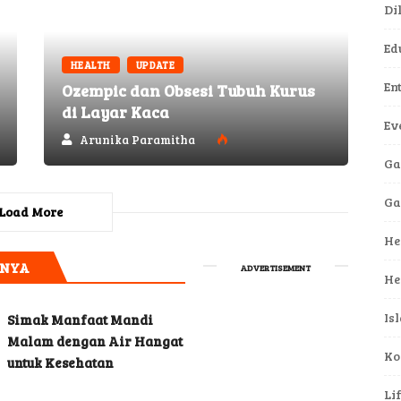
Di
Ed
HEALTH
UPDATE
En
Ozempic dan Obsesi Tubuh Kurus
di Layar Kaca
Ev
Arunika Paramitha
Ga
G
Load More
He
NNYA
ADVERTISEMENT
He
Is
Simak Manfaat Mandi
Malam dengan Air Hangat
Ko
untuk Kesehatan
Li