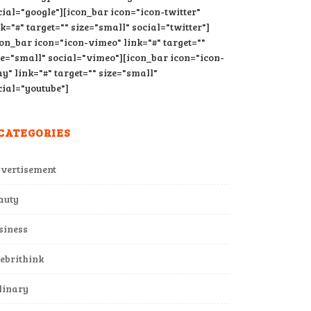
cial="google"][icon_bar icon="icon-twitter"
nk="#" target="" size="small" social="twitter"]
con_bar icon="icon-vimeo" link="#" target=""
ze="small" social="vimeo"][icon_bar icon="icon-
ay" link="#" target="" size="small"
cial="youtube"]
CATEGORIES
vertisement
auty
siness
lebrithink
linary