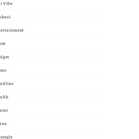
li Vibe
ukasi
tertainment
ent
dget
ame
adline
alth
lami
rea
festyle