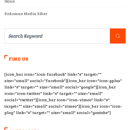
Iklan
Pedoman Media Siber
FIND US
[icon_bar icon="icon-facebook" link="#" target=""
size="small" social="facebook"][icon_bar icon="icon-gplus"
link="#" target="" size="small" social="google"][icon_bar
icon="icon-twitter" link="#" target="" size="small"
social="twitter"][icon_bar icon="icon-vimeo" link="#"
target="" size="small" social="vimeo"][icon_bar icon="icon-
play" link="#" target="" size="small" social="youtube"]