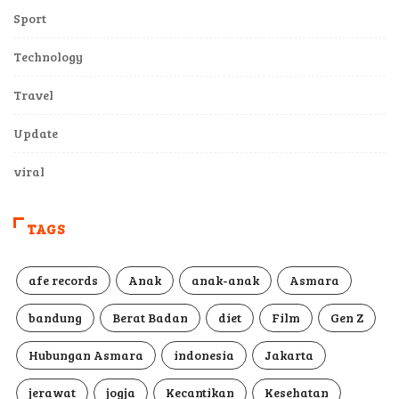
Sport
Technology
Travel
Update
viral
TAGS
afe records
Anak
anak-anak
Asmara
bandung
Berat Badan
diet
Film
Gen Z
Hubungan Asmara
indonesia
Jakarta
jerawat
jogja
Kecantikan
Kesehatan