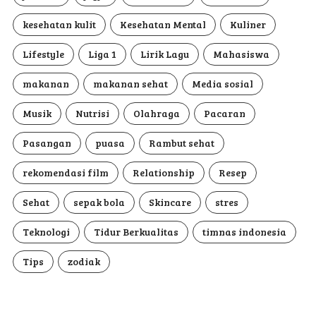
kesehatan kulit
Kesehatan Mental
Kuliner
Lifestyle
Liga 1
Lirik Lagu
Mahasiswa
makanan
makanan sehat
Media sosial
Musik
Nutrisi
Olahraga
Pacaran
Pasangan
puasa
Rambut sehat
rekomendasi film
Relationship
Resep
Sehat
sepak bola
Skincare
stres
Teknologi
Tidur Berkualitas
timnas indonesia
Tips
zodiak