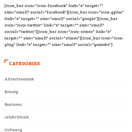
[icon_bar icon="icon-facebook" link="#" target=""
size="small" social="facebook"][icon_bar icon="icon-gplus"
link="#" target="" size="small" social="google"][icon_bar
icon="icon-twitter" link="#" target="" size="small"
social="twitter"][icon_bar icon="icon-vimeo" link="#"
target="" size="small" social="vimeo"][icon_bar icon="icon-
play" link="#" target="" size="small" social="youtube"]
CATEGORIES
Advertisement
Beauty
Business
celebrithink
Culinary