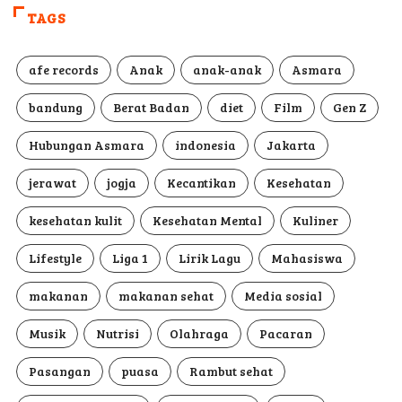
TAGS
afe records
Anak
anak-anak
Asmara
bandung
Berat Badan
diet
Film
Gen Z
Hubungan Asmara
indonesia
Jakarta
jerawat
jogja
Kecantikan
Kesehatan
kesehatan kulit
Kesehatan Mental
Kuliner
Lifestyle
Liga 1
Lirik Lagu
Mahasiswa
makanan
makanan sehat
Media sosial
Musik
Nutrisi
Olahraga
Pacaran
Pasangan
puasa
Rambut sehat