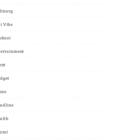
linary
li Vibe
ukasi
tertainment
ent
dget
ame
adline
alth
lami