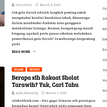
Citra Putri
March 8, 2025
Cu
Cek gula darah adalah langkah penting untuk
mengetahui kondisi kesehatan tubuh, khususnya
Di
dalam mendeteksi diabetes atau gangguan
metabolisme lainnya. Namun, banyak yang masih
Ed
bingung, apakah perlu puasa sebelum melakukan
pemeriksaan gula darah? Jawabannya bergantung
En
pada
Ev
READ MORE
Ga
ISLAMI
UPDATE
G
Berapa sih Rakaat Sholat
He
Tarawih? Yuk, Cari Tahu
He
Azka Khulaify
March 7, 2025
celebrithink.com – Hai, guys! Gimana nih persiapan
Is
Ramadan kamu? Pasti udah pada semangat buat