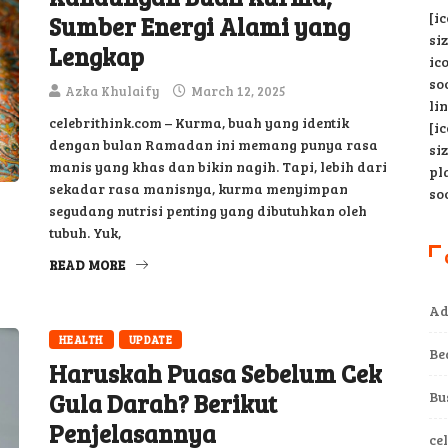
[i
Sumber Energi Alami yang
si
Lengkap
ic
so
Azka Khulaify
March 12, 2025
li
celebrithink.com – Kurma, buah yang identik
[i
dengan bulan Ramadan ini memang punya rasa
si
manis yang khas dan bikin nagih. Tapi, lebih dari
pl
sekadar rasa manisnya, kurma menyimpan
so
segudang nutrisi penting yang dibutuhkan oleh
tubuh. Yuk,
READ MORE
Ad
HEALTH
UPDATE
Be
Haruskah Puasa Sebelum Cek
Gula Darah? Berikut
Bu
Penjelasannya
ce