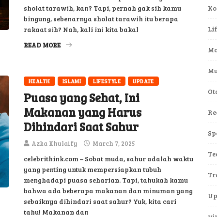
sholat tarawih, kan? Tapi, pernah gak sih kamu
Ko
bingung, sebenarnya sholat tarawih itu berapa
Li
rakaat sih? Nah, kali ini kita bakal
READ MORE
Mo
Mu
HEALTH
ISLAMI
LIFESTYLE
UPDATE
Ot
Puasa yang Sehat, Ini
Makanan yang Harus
Re
Dihindari Saat Sahur
Sp
Azka Khulaify
March 7, 2025
Te
celebrithink.com – Sobat muda, sahur adalah waktu
yang penting untuk mempersiapkan tubuh
Tr
menghadapi puasa seharian. Tapi, tahukah kamu
bahwa ada beberapa makanan dan minuman yang
Up
sebaiknya dihindari saat sahur? Yuk, kita cari
tahu! Makanan dan
vi