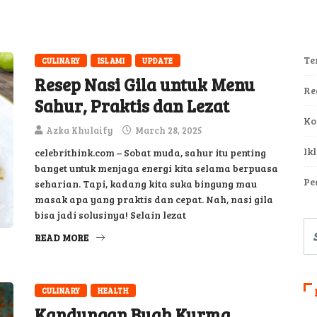
Te
CULINARY
ISLAMI
UPDATE
Resep Nasi Gila untuk Menu
Re
Sahur, Praktis dan Lezat
Ko
Azka Khulaify
March 28, 2025
Ik
celebrithink.com – Sobat muda, sahur itu penting
banget untuk menjaga energi kita selama berpuasa
Pe
seharian. Tapi, kadang kita suka bingung mau
masak apa yang praktis dan cepat. Nah, nasi gila
bisa jadi solusinya! Selain lezat
READ MORE
CULINARY
HEALTH
Kandungan Buah Kurma,