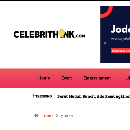
Home
Event
Entertainment
Li
TRENDING
Jin Ting Wan Raih MICHELIN Guide S
Home
puasa