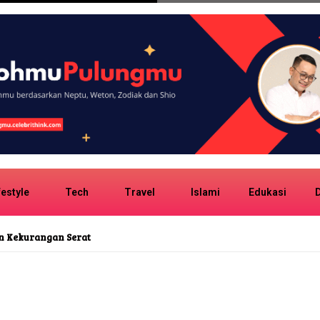
festyle
Tech
Travel
Islami
Edukasi
D
ingapore Sommelier Award