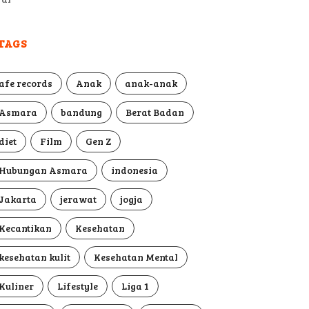
TAGS
afe records
Anak
anak-anak
Asmara
bandung
Berat Badan
diet
Film
Gen Z
Hubungan Asmara
indonesia
Jakarta
jerawat
jogja
Kecantikan
Kesehatan
kesehatan kulit
Kesehatan Mental
Kuliner
Lifestyle
Liga 1