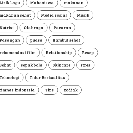
Lirik Lagu
Mahasiswa
makanan
makanan sehat
Media sosial
Musik
Nutrisi
Olahraga
Pacaran
Pasangan
puasa
Rambut sehat
rekomendasi film
Relationship
Resep
Sehat
sepak bola
Skincare
stres
Teknologi
Tidur Berkualitas
timnas indonesia
Tips
zodiak