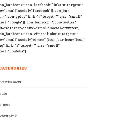
con_bar icon="icon-facebook" link="#" target=""
ze="small" social="facebook"][icon_bar
on="icon-gplus" link="#" target="" size="small"
cial="google"][icon_bar icon="icon-twitter"
nk="#" target="" size="small" social="twitter"]
con_bar icon="icon-vimeo" link="#" target=""
ze="small" social="vimeo"][icon_bar icon="icon-
ay" link="#" target="" size="small"
cial="youtube"]
CATEGORIES
vertisement
auty
siness
lebrithink