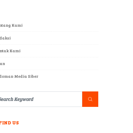
ntang Kami
daksi
ntak Kami
lan
doman Media Siber
FIND US