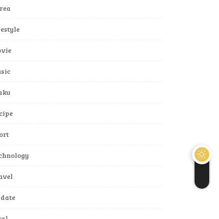
rea
festyle
vie
sic
aku
cipe
ort
chnology
avel
date
ral