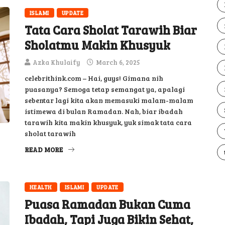
ISLAMI
UPDATE
Tata Cara Sholat Tarawih Biar
Sholatmu Makin Khusyuk
Azka Khulaify
March 6, 2025
celebrithink.com – Hai, guys! Gimana nih
puasanya? Semoga tetap semangat ya, apalagi
sebentar lagi kita akan memasuki malam-malam
istimewa di bulan Ramadan. Nah, biar ibadah
tarawih kita makin khusyuk, yuk simak tata cara
sholat tarawih
READ MORE
HEALTH
ISLAMI
UPDATE
Puasa Ramadan Bukan Cuma
Ibadah, Tapi Juga Bikin Sehat,