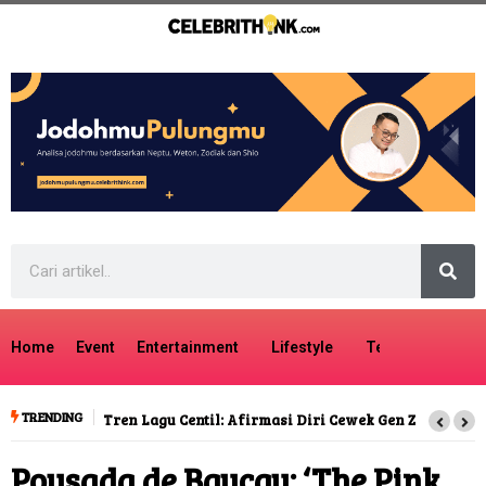
Home
Event
Entertainment
Lifestyle
Tech
Travel
TRENDING
Tren Lagu Centil: Afirmasi Diri Cewek Gen Z
Pousada de Baucau: ‘The Pink