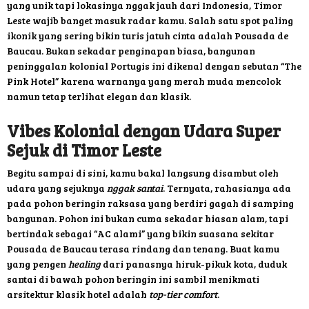
yang unik tapi lokasinya nggak jauh dari Indonesia, Timor
Leste wajib banget masuk radar kamu. Salah satu spot paling
ikonik yang sering bikin turis jatuh cinta adalah Pousada de
Baucau. Bukan sekadar penginapan biasa, bangunan
peninggalan kolonial Portugis ini dikenal dengan sebutan “The
Pink Hotel” karena warnanya yang merah muda mencolok
namun tetap terlihat elegan dan klasik.
Vibes Kolonial dengan Udara Super
Sejuk
di Timor Leste
Begitu sampai di sini, kamu bakal langsung disambut oleh
udara yang sejuknya
nggak santai
. Ternyata, rahasianya ada
pada pohon beringin raksasa yang berdiri gagah di samping
bangunan. Pohon ini bukan cuma sekadar hiasan alam, tapi
bertindak sebagai “AC alami” yang bikin suasana sekitar
Pousada de Baucau terasa rindang dan tenang. Buat kamu
yang pengen
healing
dari panasnya hiruk-pikuk kota, duduk
santai di bawah pohon beringin ini sambil menikmati
arsitektur klasik hotel adalah
top-tier comfort
.