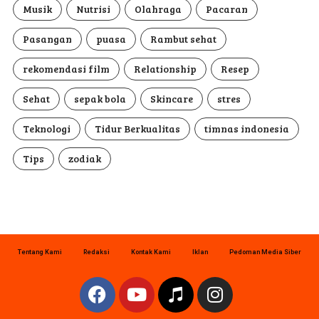
Musik
Nutrisi
Olahraga
Pacaran
Pasangan
puasa
Rambut sehat
rekomendasi film
Relationship
Resep
Sehat
sepak bola
Skincare
stres
Teknologi
Tidur Berkualitas
timnas indonesia
Tips
zodiak
Tentang Kami
Redaksi
Kontak Kami
Iklan
Pedoman Media Siber