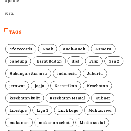
Update
viral
TAGS
afe records
Anak
anak-anak
Asmara
bandung
Berat Badan
diet
Film
Gen Z
Hubungan Asmara
indonesia
Jakarta
jerawat
jogja
Kecantikan
Kesehatan
kesehatan kulit
Kesehatan Mental
Kuliner
Lifestyle
Liga 1
Lirik Lagu
Mahasiswa
makanan
makanan sehat
Media sosial