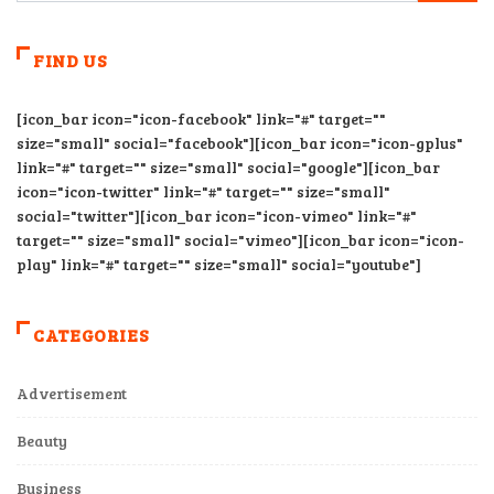
FIND US
[icon_bar icon="icon-facebook" link="#" target=""
size="small" social="facebook"][icon_bar icon="icon-gplus"
link="#" target="" size="small" social="google"][icon_bar
icon="icon-twitter" link="#" target="" size="small"
social="twitter"][icon_bar icon="icon-vimeo" link="#"
target="" size="small" social="vimeo"][icon_bar icon="icon-
play" link="#" target="" size="small" social="youtube"]
CATEGORIES
Advertisement
Beauty
Business