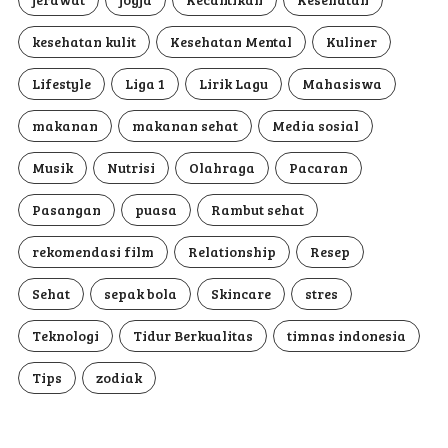
kesehatan kulit
Kesehatan Mental
Kuliner
Lifestyle
Liga 1
Lirik Lagu
Mahasiswa
makanan
makanan sehat
Media sosial
Musik
Nutrisi
Olahraga
Pacaran
Pasangan
puasa
Rambut sehat
rekomendasi film
Relationship
Resep
Sehat
sepak bola
Skincare
stres
Teknologi
Tidur Berkualitas
timnas indonesia
Tips
zodiak