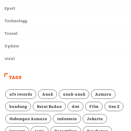
Sport
Technology
Travel
Update
viral
TAGS
afe records
Anak
anak-anak
Asmara
bandung
Berat Badan
diet
Film
Gen Z
Hubungan Asmara
indonesia
Jakarta
jerawat
jogja
Kecantikan
Kesehatan