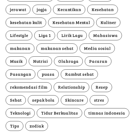
jerawat
jogja
Kecantikan
Kesehatan
kesehatan kulit
Kesehatan Mental
Kuliner
Lifestyle
Liga 1
Lirik Lagu
Mahasiswa
makanan
makanan sehat
Media sosial
Musik
Nutrisi
Olahraga
Pacaran
Pasangan
puasa
Rambut sehat
rekomendasi film
Relationship
Resep
Sehat
sepak bola
Skincare
stres
Teknologi
Tidur Berkualitas
timnas indonesia
Tips
zodiak