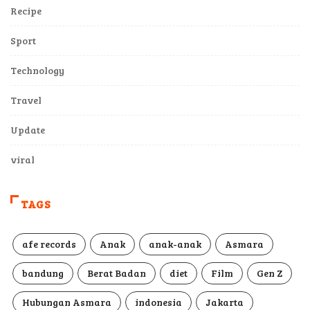
Recipe
Sport
Technology
Travel
Update
viral
TAGS
afe records
Anak
anak-anak
Asmara
bandung
Berat Badan
diet
Film
Gen Z
Hubungan Asmara
indonesia
Jakarta