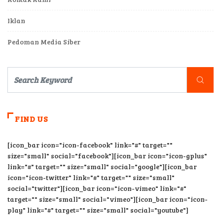
Iklan
Pedoman Media Siber
FIND US
[icon_bar icon="icon-facebook" link="#" target=""
size="small" social="facebook"][icon_bar icon="icon-gplus"
link="#" target="" size="small" social="google"][icon_bar
icon="icon-twitter" link="#" target="" size="small"
social="twitter"][icon_bar icon="icon-vimeo" link="#"
target="" size="small" social="vimeo"][icon_bar icon="icon-
play" link="#" target="" size="small" social="youtube"]