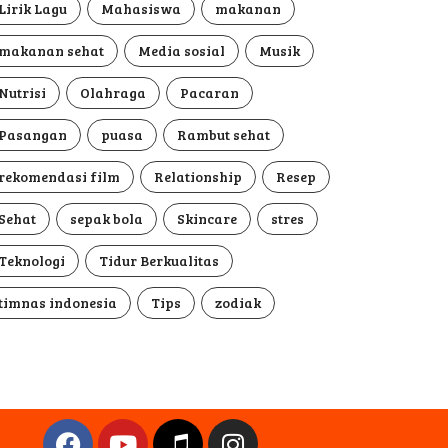
Lirik Lagu
Mahasiswa
makanan
makanan sehat
Media sosial
Musik
Nutrisi
Olahraga
Pacaran
Pasangan
puasa
Rambut sehat
rekomendasi film
Relationship
Resep
Sehat
sepak bola
Skincare
stres
Teknologi
Tidur Berkualitas
timnas indonesia
Tips
zodiak