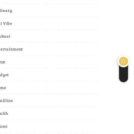
linary
li Vibe
ukasi
tertainment
ent
dget
ame
adline
alth
lami