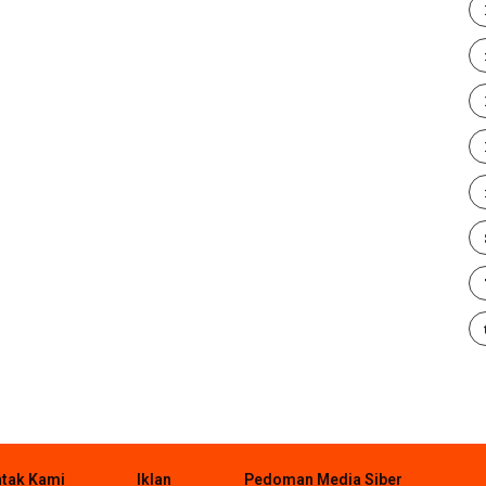
tak Kami
Iklan
Pedoman Media Siber