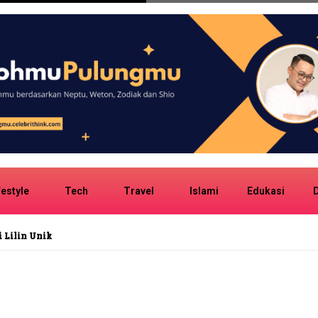
festyle
Tech
Travel
Islami
Edukasi
D
Lagu Centil: Afirmasi Diri Cewek Gen Z