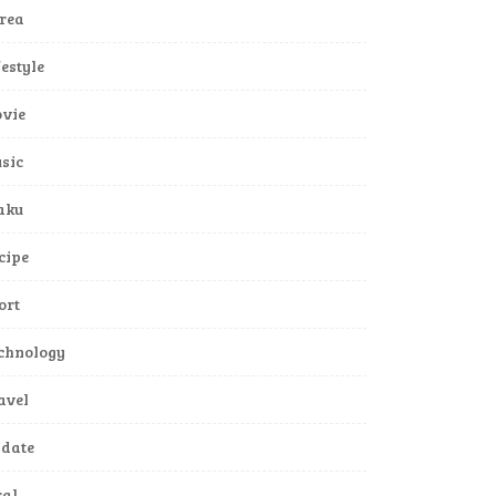
rea
festyle
vie
sic
aku
cipe
ort
chnology
avel
date
ral