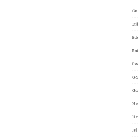
Cu
Di
Ed
En
Ev
Ga
G
He
He
Is