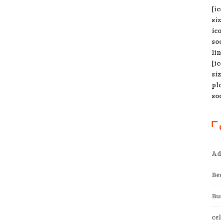
[i
si
ic
so
li
[i
si
pl
so
Ad
Be
Bu
ce