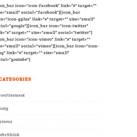
con_bar icon="icon-facebook" link="#" target=""
ze="small" social="facebook"][icon_bar
on="icon-gplus" link="#" target="" size="small"
cial="google"][icon_bar icon="icon-twitter"
nk="#" target="" size="small" social="twitter"]
con_bar icon="icon-vimeo" link="#" target=""
ze="small" social="vimeo"][icon_bar icon="icon-
ay" link="#" target="" size="small"
cial="youtube"]
CATEGORIES
vertisement
auty
siness
lebrithink