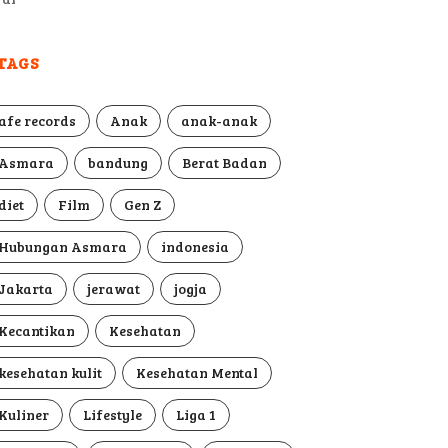
TAGS
afe records
Anak
anak-anak
Asmara
bandung
Berat Badan
diet
Film
Gen Z
Hubungan Asmara
indonesia
Jakarta
jerawat
jogja
Kecantikan
Kesehatan
kesehatan kulit
Kesehatan Mental
Kuliner
Lifestyle
Liga 1