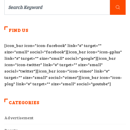
FIND US
[icon_bar icon="icon-facebook" link="#" target=""
size="small" social="facebook"][icon_bar icon="icon-gplus"
link="#" target="" size="small" social="google"][icon_bar
icon="icon-twitter" link="#" target="" size="small"
social="twitter"][icon_bar icon="icon-vimeo" link="#"
target="" size="small" social="vimeo"][icon_bar icon="icon-
play" link="#" target="" size="small" social="youtube"]
CATEGORIES
Advertisement