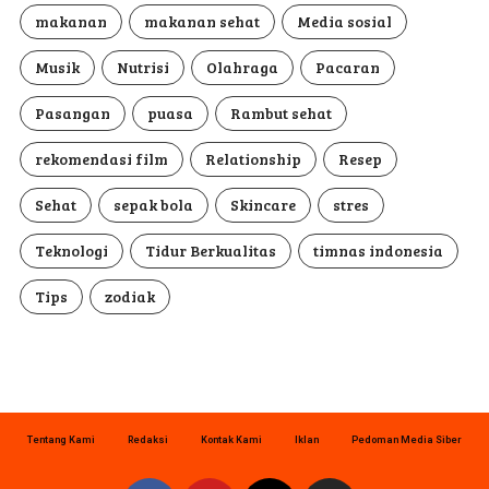
makanan
makanan sehat
Media sosial
Musik
Nutrisi
Olahraga
Pacaran
Pasangan
puasa
Rambut sehat
rekomendasi film
Relationship
Resep
Sehat
sepak bola
Skincare
stres
Teknologi
Tidur Berkualitas
timnas indonesia
Tips
zodiak
Tentang Kami
Redaksi
Kontak Kami
Iklan
Pedoman Media Siber