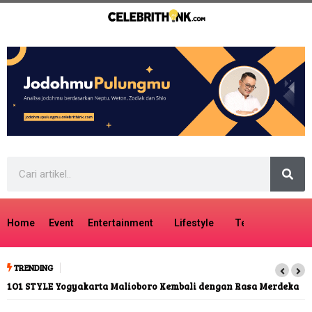
Home
Event
Entertainment
Lifestyle
Tech
Travel
TRENDING
 Merdeka
Ada Kecenderungan Palsu dalam Putusan MK Terkait MBG