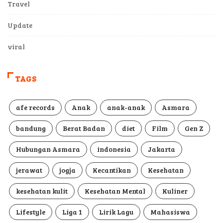
Travel
Update
viral
TAGS
afe records
Anak
anak-anak
Asmara
bandung
Berat Badan
diet
Film
Gen Z
Hubungan Asmara
indonesia
Jakarta
jerawat
jogja
Kecantikan
Kesehatan
kesehatan kulit
Kesehatan Mental
Kuliner
Lifestyle
Liga 1
Lirik Lagu
Mahasiswa