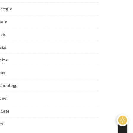
festyle
vie
sic
aku
cipe
ort
chnology
avel
date
ral