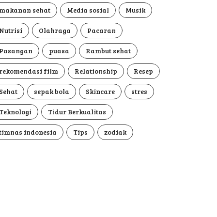
makanan sehat
Media sosial
Musik
Nutrisi
Olahraga
Pacaran
Pasangan
puasa
Rambut sehat
rekomendasi film
Relationship
Resep
Sehat
sepak bola
Skincare
stres
Teknologi
Tidur Berkualitas
timnas indonesia
Tips
zodiak