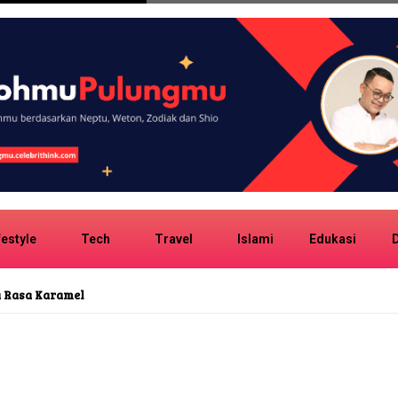
festyle
Tech
Travel
Islami
Edukasi
D
uasana Angkot Indonesia