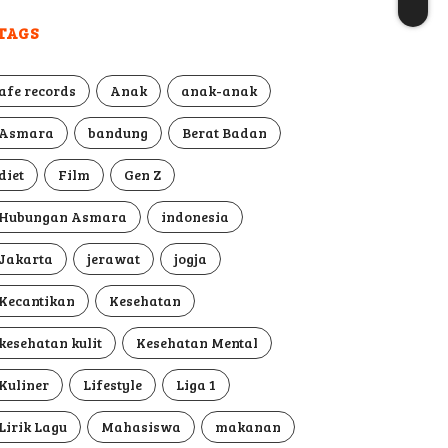
TAGS
afe records
Anak
anak-anak
Asmara
bandung
Berat Badan
diet
Film
Gen Z
Hubungan Asmara
indonesia
Jakarta
jerawat
jogja
Kecantikan
Kesehatan
kesehatan kulit
Kesehatan Mental
Kuliner
Lifestyle
Liga 1
Lirik Lagu
Mahasiswa
makanan