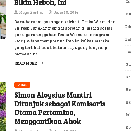
Bikin Heboh, Ini
Cu
Mega Berlian
June 10, 2024
Di
Baru-baru ini, pasangan selebriti Teuku Wisnu dan
Ed
Shireen Sungkar menjadi sorotan di media sosial
gara-gara unggahan Teuku Wisnu di Instagram
En
Story. Wisnu memposting foto isi kulkas mereka
yang terlihat tidak tertata rapi, yang langsung
Ev
memancing
READ MORE
Ga
G
VIRAL
He
Simon Aloysius Mantiri
Ditunjuk sebagai Komisaris
He
Utama Pertamina,
Is
Menggantikan Ahok
Ko