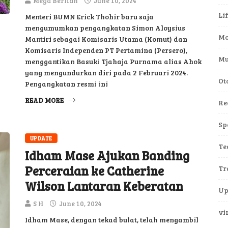
Mega Berlian
June 10, 2024
Li
Menteri BUMN Erick Thohir baru saja
mengumumkan pengangkatan Simon Aloysius
Mo
Mantiri sebagai Komisaris Utama (Komut) dan
Komisaris Independen PT Pertamina (Persero),
Mu
menggantikan Basuki Tjahaja Purnama alias Ahok
yang mengundurkan diri pada 2 Februari 2024.
Ot
Pengangkatan resmi ini
READ MORE
Re
Sp
UPDATE
Te
Idham Mase Ajukan Banding
Perceraian ke Catherine
Tr
Wilson Lantaran Keberatan
Up
S H
June 10, 2024
vi
Idham Mase, dengan tekad bulat, telah mengambil