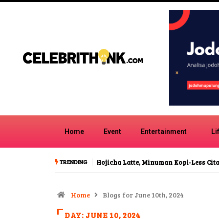
Home
Event
Entertainment
Li
TRENDING
Lagu Honk Girl Group No Na Potret S
Home
Blogs for June 10th, 2024
DAY:
JUNE 10, 2024