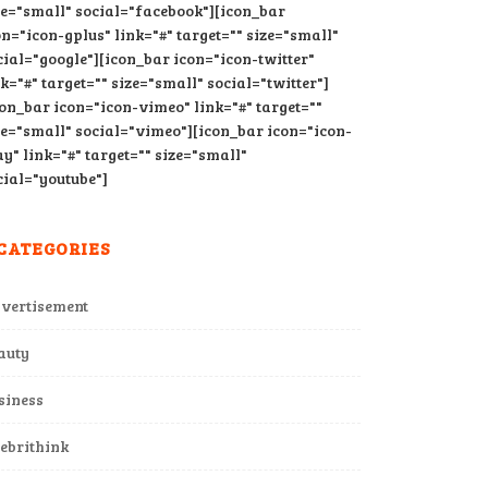
ze="small" social="facebook"][icon_bar
on="icon-gplus" link="#" target="" size="small"
cial="google"][icon_bar icon="icon-twitter"
nk="#" target="" size="small" social="twitter"]
con_bar icon="icon-vimeo" link="#" target=""
ze="small" social="vimeo"][icon_bar icon="icon-
ay" link="#" target="" size="small"
cial="youtube"]
CATEGORIES
vertisement
auty
siness
lebrithink