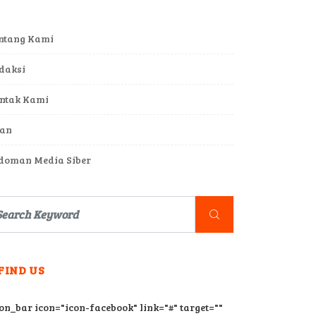
ntang Kami
daksi
ntak Kami
lan
doman Media Siber
FIND US
con_bar icon="icon-facebook" link="#" target=""