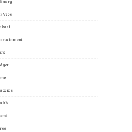
linary
li Vibe
ukasi
tertainment
ent
dget
ame
adline
alth
lami
rea