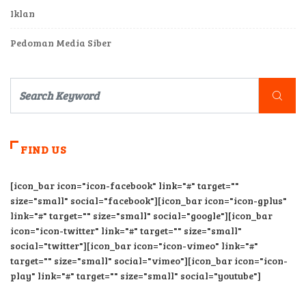
Iklan
Pedoman Media Siber
FIND US
[icon_bar icon="icon-facebook" link="#" target=""
size="small" social="facebook"][icon_bar icon="icon-gplus"
link="#" target="" size="small" social="google"][icon_bar
icon="icon-twitter" link="#" target="" size="small"
social="twitter"][icon_bar icon="icon-vimeo" link="#"
target="" size="small" social="vimeo"][icon_bar icon="icon-
play" link="#" target="" size="small" social="youtube"]