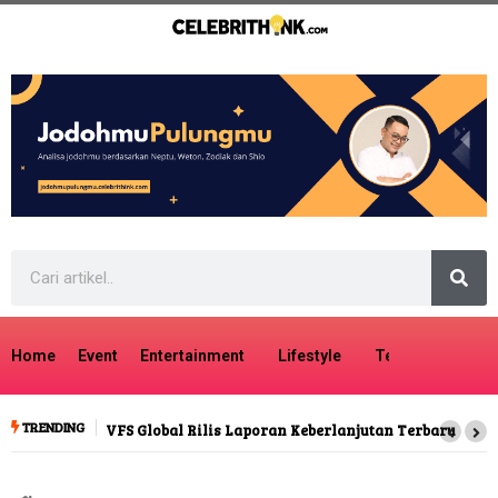
Home
Event
Entertainment
Lifestyle
Tech
Travel
TRENDING
anjutan Terbaru
Perut Mudah Buncit, Ada Kemungkinan
Kekurangan Serat