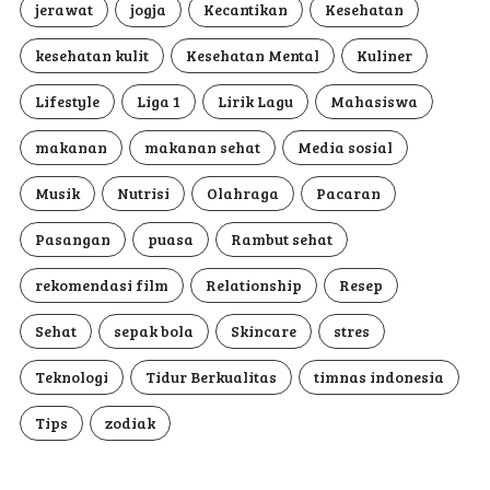
jerawat
jogja
Kecantikan
Kesehatan
kesehatan kulit
Kesehatan Mental
Kuliner
Lifestyle
Liga 1
Lirik Lagu
Mahasiswa
makanan
makanan sehat
Media sosial
Musik
Nutrisi
Olahraga
Pacaran
Pasangan
puasa
Rambut sehat
rekomendasi film
Relationship
Resep
Sehat
sepak bola
Skincare
stres
Teknologi
Tidur Berkualitas
timnas indonesia
Tips
zodiak