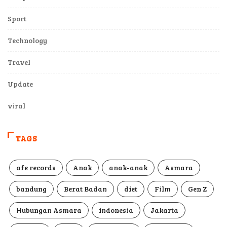
Sport
Technology
Travel
Update
viral
TAGS
afe records
Anak
anak-anak
Asmara
bandung
Berat Badan
diet
Film
Gen Z
Hubungan Asmara
indonesia
Jakarta