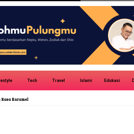
festyle
Tech
Travel
Islami
Edukasi
D
onk Girl Group No Na Potret Suasana Angkot
sia