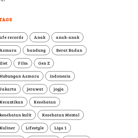
TAGS
afe records
Anak
anak-anak
Asmara
bandung
Berat Badan
diet
Film
Gen Z
Hubungan Asmara
indonesia
Jakarta
jerawat
jogja
Kecantikan
Kesehatan
kesehatan kulit
Kesehatan Mental
Kuliner
Lifestyle
Liga 1