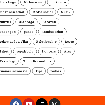
Lirik Lagu
Mahasiswa
makanan
makanan sehat
Media sosial
Musik
Nutrisi
Olahraga
Pacaran
Pasangan
puasa
Rambut sehat
rekomendasi film
Relationship
Resep
Sehat
sepak bola
Skincare
stres
Teknologi
Tidur Berkualitas
timnas indonesia
Tips
zodiak