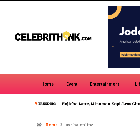
Home
Event
Entertainment
Li
TRENDING
Hojicha Latte, Minuman Kopi-Less Cita Rasa Karamel
Lagu H
Indone
Home
usaha online