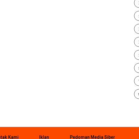
tak Kami
Iklan
Pedoman Media Siber