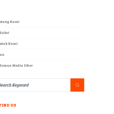
ntang Kami
daksi
ntak Kami
lan
doman Media Siber
FIND US