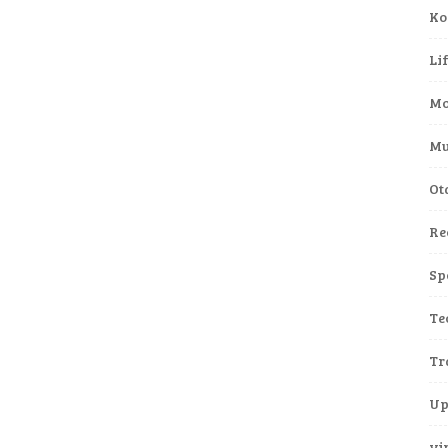
Ko
Li
Mo
Mu
Ot
Re
Sp
Te
Tr
Up
vi