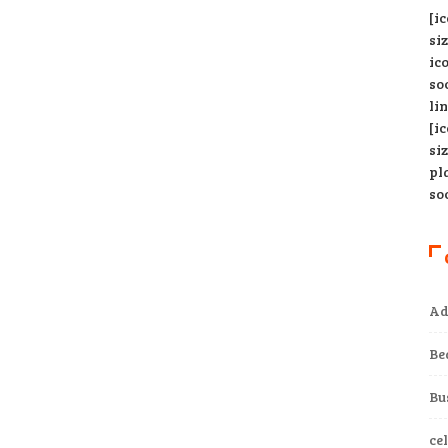
[i
si
ic
so
li
[i
si
pl
so
Ad
Be
Bu
ce