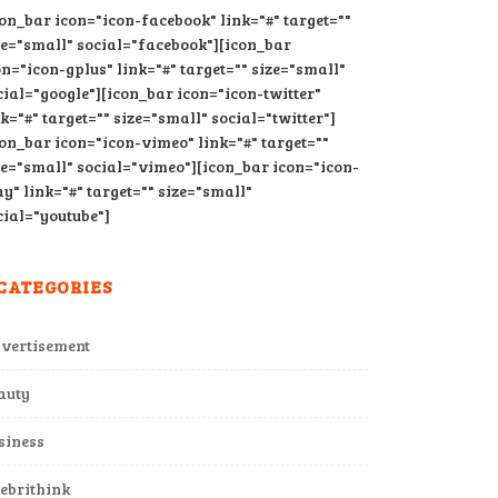
con_bar icon="icon-facebook" link="#" target=""
ze="small" social="facebook"][icon_bar
on="icon-gplus" link="#" target="" size="small"
cial="google"][icon_bar icon="icon-twitter"
nk="#" target="" size="small" social="twitter"]
con_bar icon="icon-vimeo" link="#" target=""
ze="small" social="vimeo"][icon_bar icon="icon-
ay" link="#" target="" size="small"
cial="youtube"]
CATEGORIES
vertisement
auty
siness
lebrithink