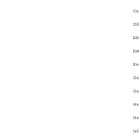
Cu
Di
Ed
En
Ev
Ga
G
He
He
Is