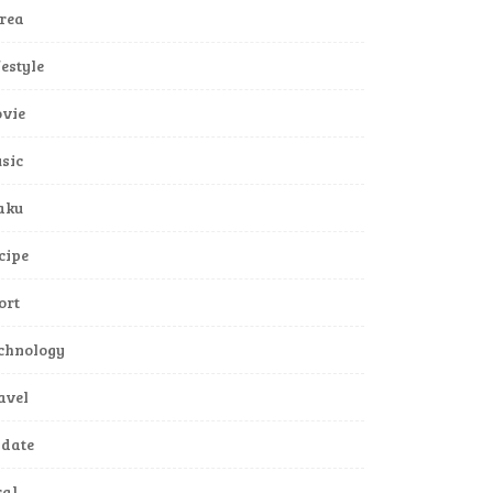
rea
festyle
vie
sic
aku
cipe
ort
chnology
avel
date
ral