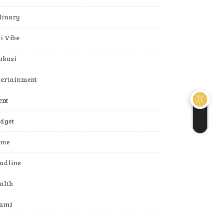
linary
li Vibe
ukasi
tertainment
ent
dget
ame
adline
alth
lami