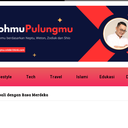
festyle
Tech
Travel
Islami
Edukasi
D
Ada Kecenderungan Palsu dalam Putusan MK Terkait MBG