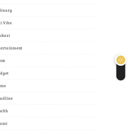
linary
li Vibe
ukasi
tertainment
ent
dget
ame
adline
alth
lami