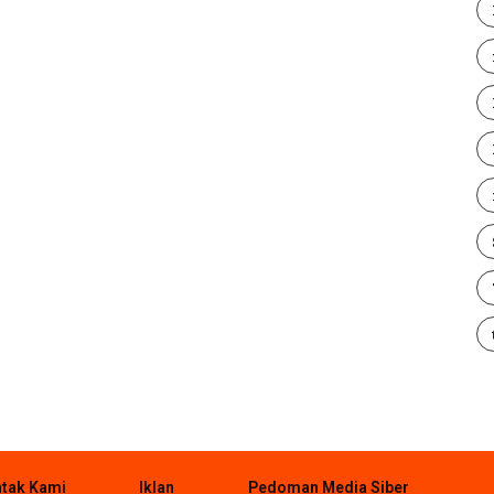
tak Kami
Iklan
Pedoman Media Siber