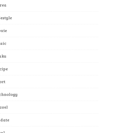
rea
festyle
vie
sic
aku
cipe
ort
chnology
avel
date
ral