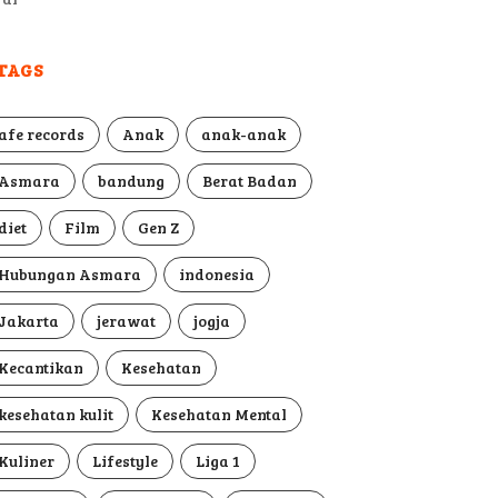
TAGS
afe records
Anak
anak-anak
Asmara
bandung
Berat Badan
diet
Film
Gen Z
Hubungan Asmara
indonesia
Jakarta
jerawat
jogja
Kecantikan
Kesehatan
kesehatan kulit
Kesehatan Mental
Kuliner
Lifestyle
Liga 1