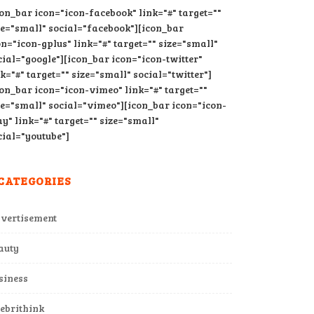
con_bar icon="icon-facebook" link="#" target=""
ze="small" social="facebook"][icon_bar
on="icon-gplus" link="#" target="" size="small"
cial="google"][icon_bar icon="icon-twitter"
nk="#" target="" size="small" social="twitter"]
con_bar icon="icon-vimeo" link="#" target=""
ze="small" social="vimeo"][icon_bar icon="icon-
ay" link="#" target="" size="small"
cial="youtube"]
CATEGORIES
vertisement
auty
siness
lebrithink