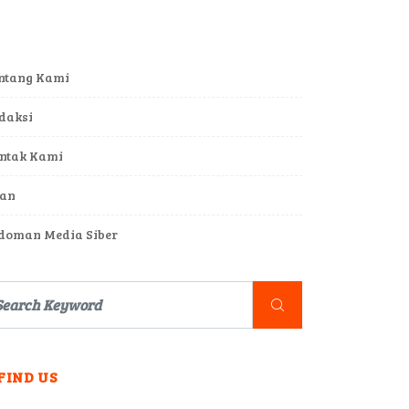
ntang Kami
daksi
ntak Kami
lan
doman Media Siber
FIND US