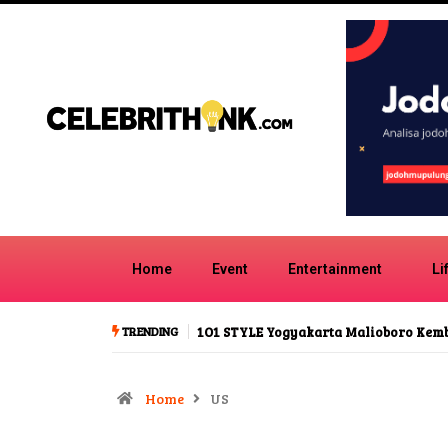
Home
Event
Entertainment
Li
TRENDING
1O1 STYLE Yogyakarta Malioboro Kembali dengan Rasa Merdeka
Home
US