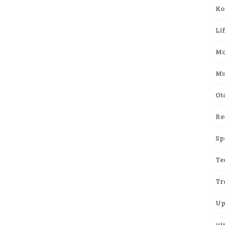
Ko
Li
Mo
Mu
Ot
Re
Sp
Te
Tr
Up
vi