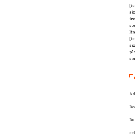
[i
si
ic
so
li
[i
si
pl
so
Ad
Be
Bu
ce