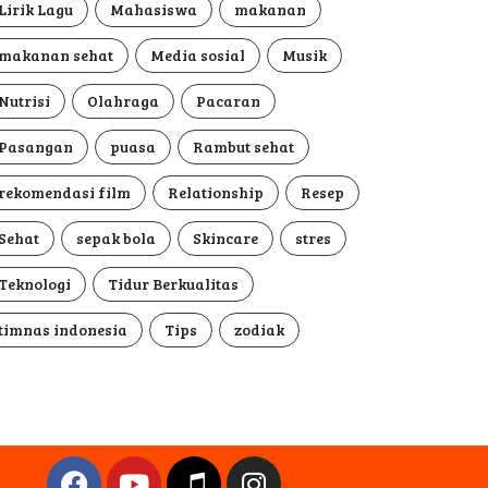
Lirik Lagu
Mahasiswa
makanan
makanan sehat
Media sosial
Musik
Nutrisi
Olahraga
Pacaran
Pasangan
puasa
Rambut sehat
rekomendasi film
Relationship
Resep
Sehat
sepak bola
Skincare
stres
Teknologi
Tidur Berkualitas
timnas indonesia
Tips
zodiak