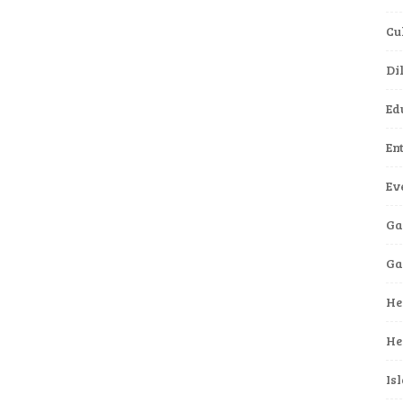
Cu
Di
Ed
En
Ev
Ga
G
He
He
Is