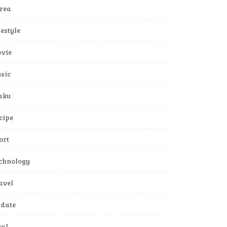
rea
festyle
vie
sic
aku
cipe
ort
chnology
avel
date
ral