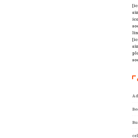
[i
si
ic
so
li
[i
si
pl
so
Ad
Be
Bu
ce