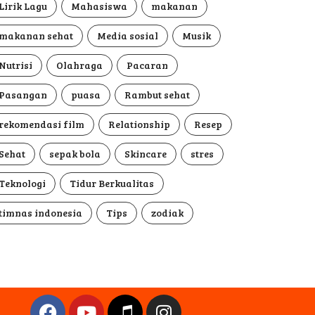
Lirik Lagu
Mahasiswa
makanan
makanan sehat
Media sosial
Musik
Nutrisi
Olahraga
Pacaran
Pasangan
puasa
Rambut sehat
rekomendasi film
Relationship
Resep
Sehat
sepak bola
Skincare
stres
Teknologi
Tidur Berkualitas
timnas indonesia
Tips
zodiak