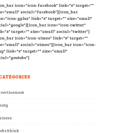
con_bar icon="icon-facebook" link="#" target=""
ze="small" social="facebook"][icon_bar
on="icon-gplus" link="#" target="" size="small"
cial="google"][icon_bar icon="icon-twitter"
nk="#" target="" size="small" social="twitter"]
con_bar icon="icon-vimeo" link="#" target=""
ze="small" social="vimeo"][icon_bar icon="icon-
ay" link="#" target="" size="small"
cial="youtube"]
CATEGORIES
vertisement
auty
siness
lebrithink