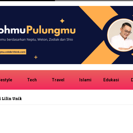
festyle
Tech
Travel
Islami
Edukasi
D
entil: Afirmasi Diri Cewek Gen Z