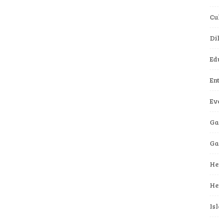
Cu
Di
Ed
En
Ev
Ga
G
He
He
Is