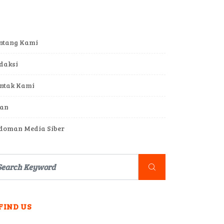
ntang Kami
daksi
ntak Kami
lan
doman Media Siber
FIND US