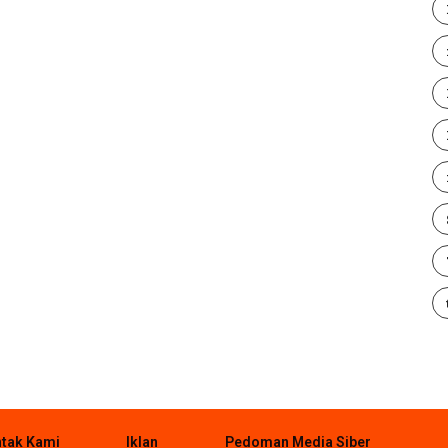
tak Kami
Iklan
Pedoman Media Siber