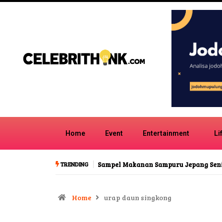
Home
Event
Entertainment
Li
TRENDING
Sampel Makanan Sampuru Jepang Seni Lilin Unik
Tren Lagu C
Home
urap daun singkong