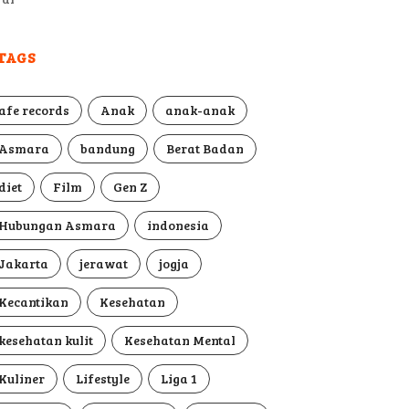
TAGS
afe records
Anak
anak-anak
Asmara
bandung
Berat Badan
diet
Film
Gen Z
Hubungan Asmara
indonesia
Jakarta
jerawat
jogja
Kecantikan
Kesehatan
kesehatan kulit
Kesehatan Mental
Kuliner
Lifestyle
Liga 1