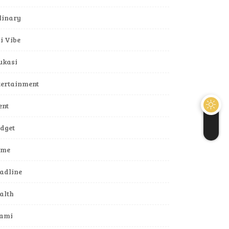
linary
li Vibe
ukasi
tertainment
ent
dget
ame
adline
alth
lami