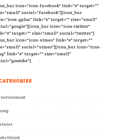
con_bar icon="icon-facebook" link="#" target=""
ze="small" social="facebook"][icon_bar
on="icon-gplus" link="#" target="" size="small"
cial="google"][icon_bar icon="icon-twitter"
nk="#" target="" size="small" social="twitter"]
con_bar icon="icon-vimeo" link="#" target=""
ze="small" social="vimeo"][icon_bar icon="icon-
ay" link="#" target="" size="small"
cial="youtube"]
CATEGORIES
vertisement
auty
siness
lebrithink