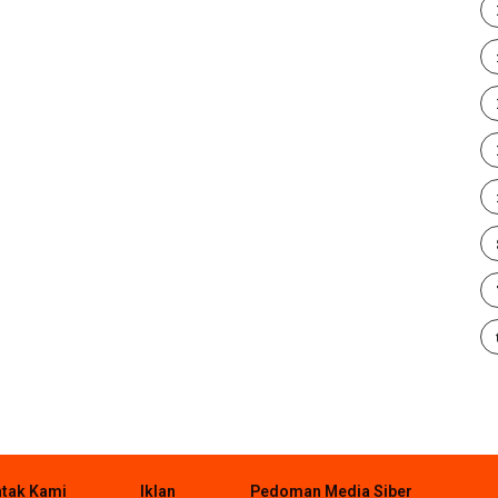
tak Kami
Iklan
Pedoman Media Siber