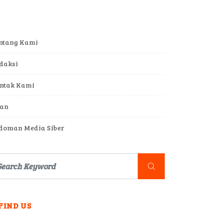
ntang Kami
daksi
ntak Kami
lan
doman Media Siber
FIND US