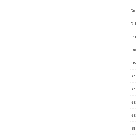
Cu
Di
Ed
En
Ev
Ga
G
He
He
Is