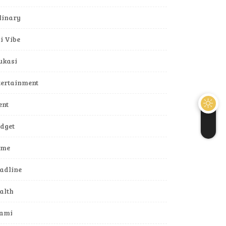
linary
li Vibe
ukasi
tertainment
ent
dget
ame
adline
alth
lami