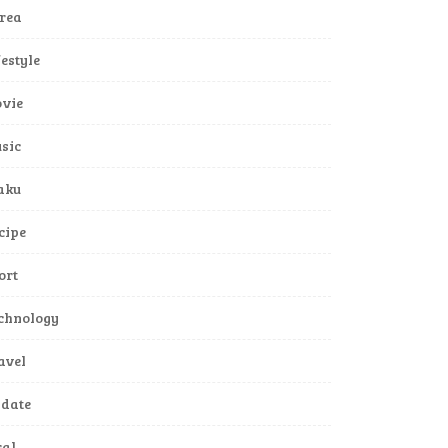
rea
festyle
vie
sic
aku
cipe
ort
chnology
avel
date
ral