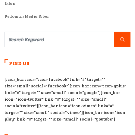
Iklan
Pedoman Media Siber
FIND US
[icon_bar icon="icon-facebook" link="#" target=""
size="small" social="facebook"][icon_bar icon="icon-gplus"
link="#" target="" size="small" social="google"][icon_bar
icon="icon-twitter" link="#" target="" size="small"
social="twitter"][icon_bar icon="icon-vimeo" link="#"
target="" size="small" social="vimeo"][icon_bar icon="icon-
play" link="#" target="" size="small" social="youtube"]