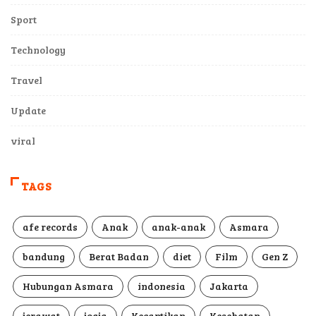
Sport
Technology
Travel
Update
viral
TAGS
afe records
Anak
anak-anak
Asmara
bandung
Berat Badan
diet
Film
Gen Z
Hubungan Asmara
indonesia
Jakarta
jerawat
jogja
Kecantikan
Kesehatan