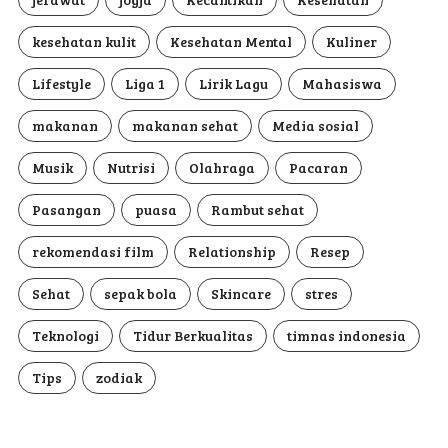
kesehatan kulit
Kesehatan Mental
Kuliner
Lifestyle
Liga 1
Lirik Lagu
Mahasiswa
makanan
makanan sehat
Media sosial
Musik
Nutrisi
Olahraga
Pacaran
Pasangan
puasa
Rambut sehat
rekomendasi film
Relationship
Resep
Sehat
sepak bola
Skincare
stres
Teknologi
Tidur Berkualitas
timnas indonesia
Tips
zodiak