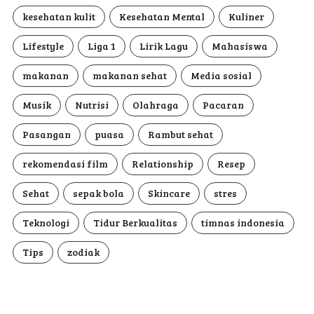
kesehatan kulit
Kesehatan Mental
Kuliner
Lifestyle
Liga 1
Lirik Lagu
Mahasiswa
makanan
makanan sehat
Media sosial
Musik
Nutrisi
Olahraga
Pacaran
Pasangan
puasa
Rambut sehat
rekomendasi film
Relationship
Resep
Sehat
sepak bola
Skincare
stres
Teknologi
Tidur Berkualitas
timnas indonesia
Tips
zodiak