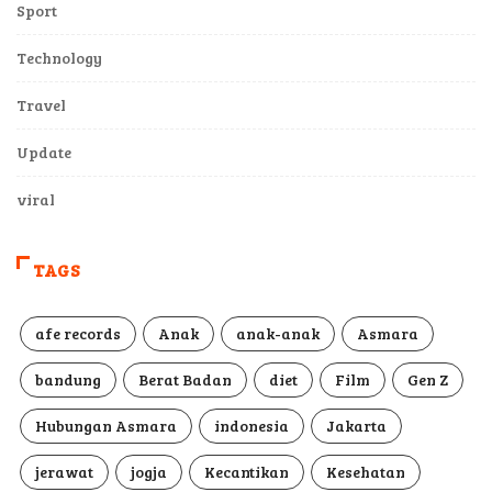
Sport
Technology
Travel
Update
viral
TAGS
afe records
Anak
anak-anak
Asmara
bandung
Berat Badan
diet
Film
Gen Z
Hubungan Asmara
indonesia
Jakarta
jerawat
jogja
Kecantikan
Kesehatan