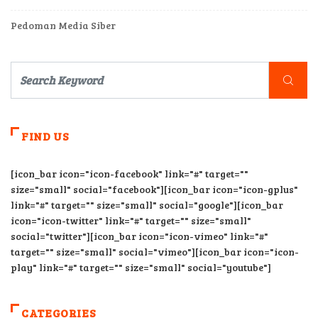
Pedoman Media Siber
FIND US
[icon_bar icon="icon-facebook" link="#" target=""
size="small" social="facebook"][icon_bar icon="icon-gplus"
link="#" target="" size="small" social="google"][icon_bar
icon="icon-twitter" link="#" target="" size="small"
social="twitter"][icon_bar icon="icon-vimeo" link="#"
target="" size="small" social="vimeo"][icon_bar icon="icon-
play" link="#" target="" size="small" social="youtube"]
CATEGORIES