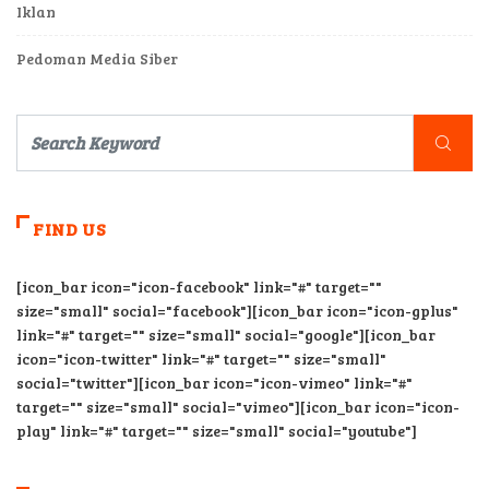
Iklan
Pedoman Media Siber
FIND US
[icon_bar icon="icon-facebook" link="#" target=""
size="small" social="facebook"][icon_bar icon="icon-gplus"
link="#" target="" size="small" social="google"][icon_bar
icon="icon-twitter" link="#" target="" size="small"
social="twitter"][icon_bar icon="icon-vimeo" link="#"
target="" size="small" social="vimeo"][icon_bar icon="icon-
play" link="#" target="" size="small" social="youtube"]