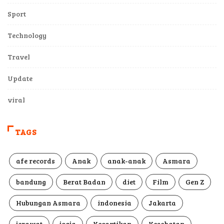
Sport
Technology
Travel
Update
viral
TAGS
afe records
Anak
anak-anak
Asmara
bandung
Berat Badan
diet
Film
Gen Z
Hubungan Asmara
indonesia
Jakarta
jerawat
jogja
Kecantikan
Kesehatan