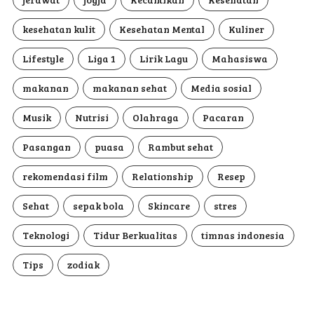
kesehatan kulit
Kesehatan Mental
Kuliner
Lifestyle
Liga 1
Lirik Lagu
Mahasiswa
makanan
makanan sehat
Media sosial
Musik
Nutrisi
Olahraga
Pacaran
Pasangan
puasa
Rambut sehat
rekomendasi film
Relationship
Resep
Sehat
sepak bola
Skincare
stres
Teknologi
Tidur Berkualitas
timnas indonesia
Tips
zodiak