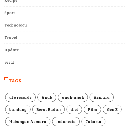
Recipe
Sport
Technology
Travel
Update
viral
TAGS
afe records
Anak
anak-anak
Asmara
bandung
Berat Badan
diet
Film
Gen Z
Hubungan Asmara
indonesia
Jakarta