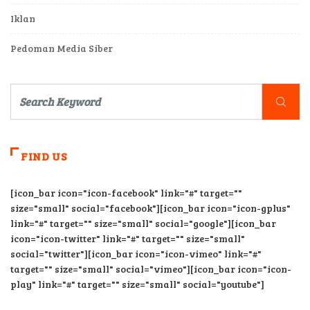
Iklan
Pedoman Media Siber
FIND US
[icon_bar icon="icon-facebook" link="#" target=""
size="small" social="facebook"][icon_bar icon="icon-gplus"
link="#" target="" size="small" social="google"][icon_bar
icon="icon-twitter" link="#" target="" size="small"
social="twitter"][icon_bar icon="icon-vimeo" link="#"
target="" size="small" social="vimeo"][icon_bar icon="icon-
play" link="#" target="" size="small" social="youtube"]