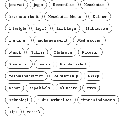
jerawat
jogja
Kecantikan
Kesehatan
kesehatan kulit
Kesehatan Mental
Kuliner
Lifestyle
Liga 1
Lirik Lagu
Mahasiswa
makanan
makanan sehat
Media sosial
Musik
Nutrisi
Olahraga
Pacaran
Pasangan
puasa
Rambut sehat
rekomendasi film
Relationship
Resep
Sehat
sepak bola
Skincare
stres
Teknologi
Tidur Berkualitas
timnas indonesia
Tips
zodiak