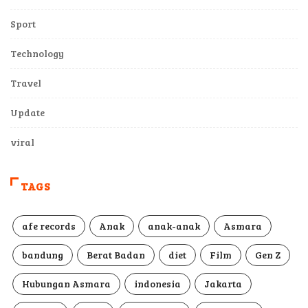
Sport
Technology
Travel
Update
viral
TAGS
afe records
Anak
anak-anak
Asmara
bandung
Berat Badan
diet
Film
Gen Z
Hubungan Asmara
indonesia
Jakarta