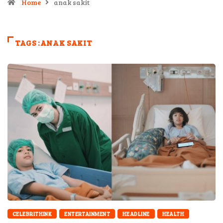
Home
anak sakit
TAGS :ANAK SAKIT
CELEBRITHINK
ENTERTAINMENT
HEADLINE
HEALTH