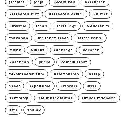
jerawat
jogja
Kecantikan
Kesehatan
kesehatan kulit
Kesehatan Mental
Kuliner
Lifestyle
Liga 1
Lirik Lagu
Mahasiswa
makanan
makanan sehat
Media sosial
Musik
Nutrisi
Olahraga
Pacaran
Pasangan
puasa
Rambut sehat
rekomendasi film
Relationship
Resep
Sehat
sepak bola
Skincare
stres
Teknologi
Tidur Berkualitas
timnas indonesia
Tips
zodiak