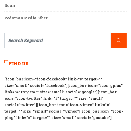
Iklan
Pedoman Media Siber
FIND US
[icon_bar icon="icon-facebook" link="#" target=""
size="small" social="facebook"][icon_bar icon="icon-gplus"
link="#" target="" size="small" social="google"][icon_bar
icon="icon-twitter" link="#" target="" size="small"
social="twitter"][icon_bar icon="icon-vimeo" link="#"
target="" size="small" social="vimeo"][icon_bar icon="icon-
play" link="#" target="" size="small" social="youtube"]