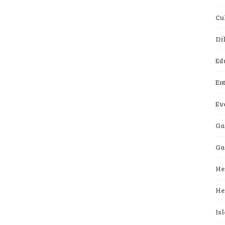
Cu
Di
Ed
En
Ev
Ga
G
He
He
Is