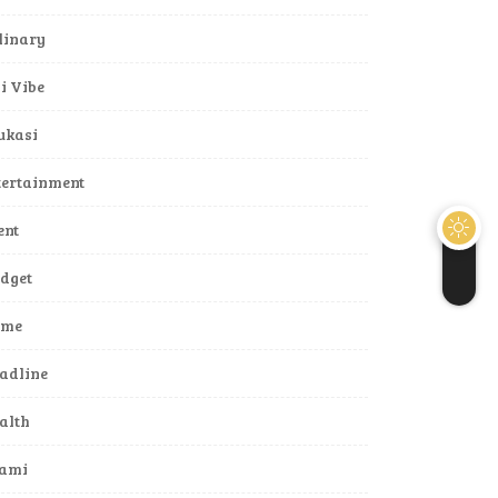
linary
li Vibe
ukasi
tertainment
ent
dget
ame
adline
alth
lami