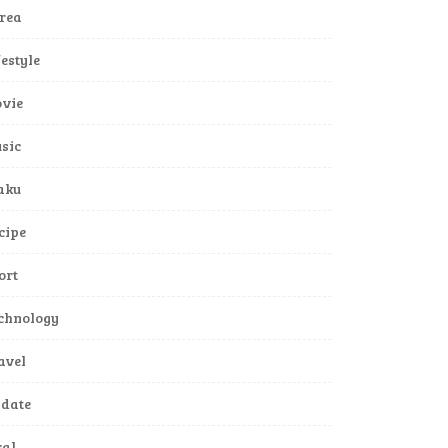
rea
festyle
vie
sic
aku
cipe
ort
chnology
avel
date
ral