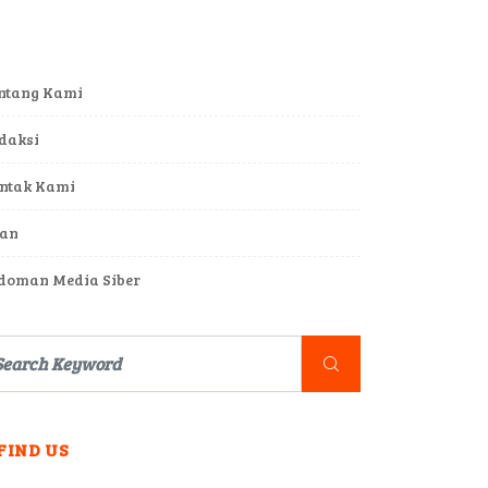
ntang Kami
daksi
ntak Kami
lan
doman Media Siber
FIND US