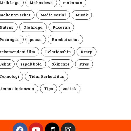
Lirik Lagu
Mahasiswa
makanan
makanan sehat
Media sosial
Musik
Nutrisi
Olahraga
Pacaran
Pasangan
puasa
Rambut sehat
rekomendasi film
Relationship
Resep
Sehat
sepak bola
Skincare
stres
Teknologi
Tidur Berkualitas
timnas indonesia
Tips
zodiak