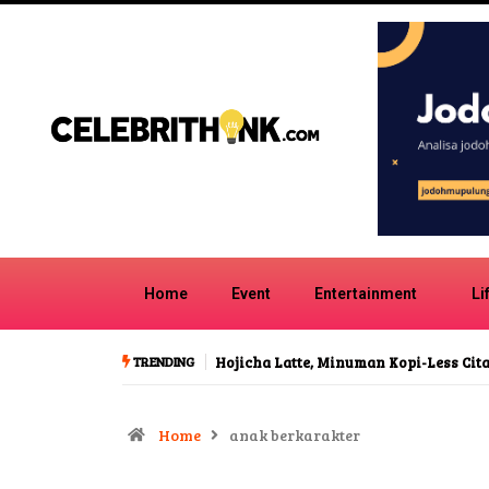
Home
Event
Entertainment
Li
TRENDING
Hojicha Latte, Minuman Kopi-Less Cita Rasa Karamel
Lagu H
Indone
Home
anak berkarakter