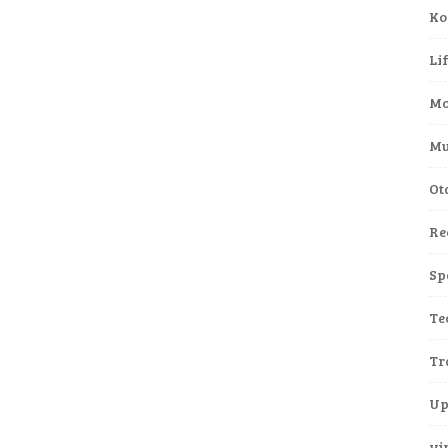
Ko
Li
Mo
Mu
Ot
Re
Sp
Te
Tr
Up
vi