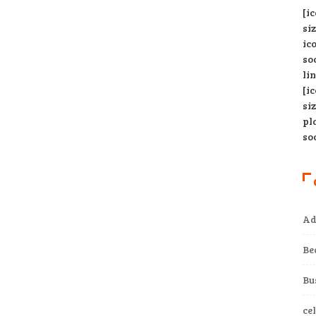
[i
si
ic
so
li
[i
si
pl
so
Ad
Be
Bu
ce