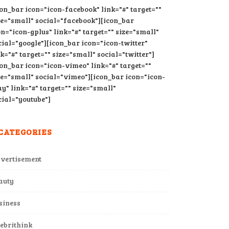
con_bar icon="icon-facebook" link="#" target=""
ze="small" social="facebook"][icon_bar
on="icon-gplus" link="#" target="" size="small"
cial="google"][icon_bar icon="icon-twitter"
nk="#" target="" size="small" social="twitter"]
con_bar icon="icon-vimeo" link="#" target=""
ze="small" social="vimeo"][icon_bar icon="icon-
ay" link="#" target="" size="small"
cial="youtube"]
CATEGORIES
vertisement
auty
siness
lebrithink