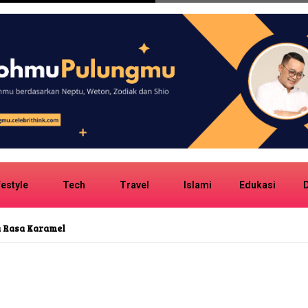
festyle
Tech
Travel
Islami
Edukasi
D
onk Girl Group No Na Potret Suasana Angkot
sia