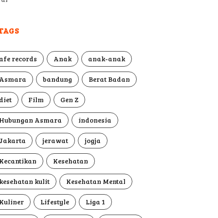
TAGS
afe records
Anak
anak-anak
Asmara
bandung
Berat Badan
diet
Film
Gen Z
Hubungan Asmara
indonesia
Jakarta
jerawat
jogja
Kecantikan
Kesehatan
kesehatan kulit
Kesehatan Mental
Kuliner
Lifestyle
Liga 1