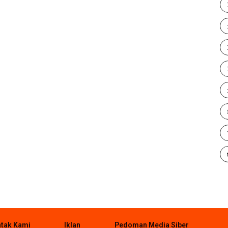
tak Kami
Iklan
Pedoman Media Siber