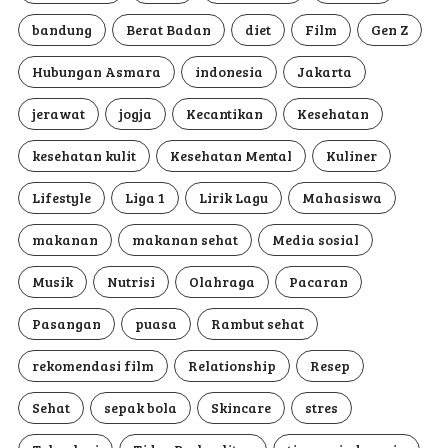
bandung
Berat Badan
diet
Film
Gen Z
Hubungan Asmara
indonesia
Jakarta
jerawat
jogja
Kecantikan
Kesehatan
kesehatan kulit
Kesehatan Mental
Kuliner
Lifestyle
Liga 1
Lirik Lagu
Mahasiswa
makanan
makanan sehat
Media sosial
Musik
Nutrisi
Olahraga
Pacaran
Pasangan
puasa
Rambut sehat
rekomendasi film
Relationship
Resep
Sehat
sepak bola
Skincare
stres
Teknologi
Tidur Berkualitas
timnas indonesia