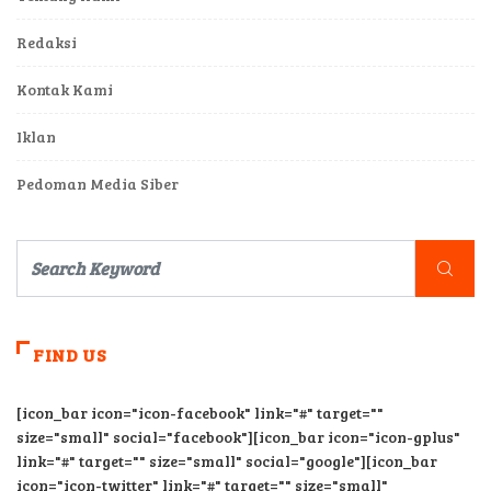
Redaksi
Kontak Kami
Iklan
Pedoman Media Siber
FIND US
[icon_bar icon="icon-facebook" link="#" target=""
size="small" social="facebook"][icon_bar icon="icon-gplus"
link="#" target="" size="small" social="google"][icon_bar
icon="icon-twitter" link="#" target="" size="small"
social="twitter"][icon_bar icon="icon-vimeo" link="#"