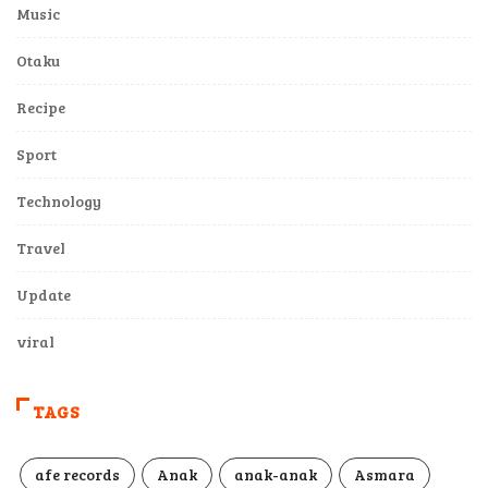
Otaku
Recipe
Sport
Technology
Travel
Update
viral
TAGS
afe records
Anak
anak-anak
Asmara