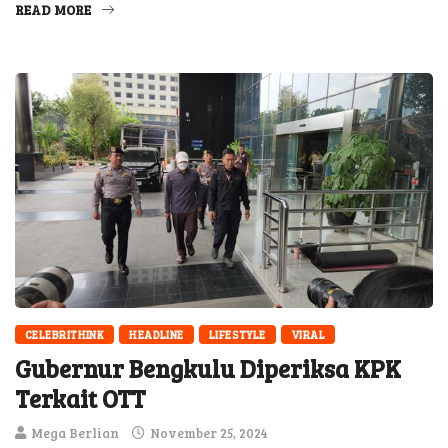
CELEBRITHINK
HEADLINE
LIFESTYLE
VIRAL
Gubernur Bengkulu Diperiksa KPK
Terkait OTT
Mega Berlian
November 25, 2024
Komisi Pemberantasan Korupsi (KPK) melakukan operasi