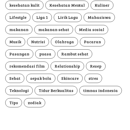
kesehatan kulit
Kesehatan Mental
Kuliner
Lifestyle
Liga 1
Lirik Lagu
Mahasiswa
makanan
makanan sehat
Media sosial
Musik
Nutrisi
Olahraga
Pacaran
Pasangan
puasa
Rambut sehat
rekomendasi film
Relationship
Resep
Sehat
sepak bola
Skincare
stres
Teknologi
Tidur Berkualitas
timnas indonesia
Tips
zodiak