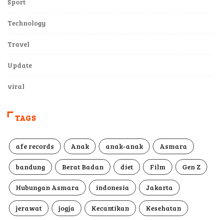
Sport
Technology
Travel
Update
viral
TAGS
afe records
Anak
anak-anak
Asmara
bandung
Berat Badan
diet
Film
Gen Z
Hubungan Asmara
indonesia
Jakarta
jerawat
jogja
Kecantikan
Kesehatan