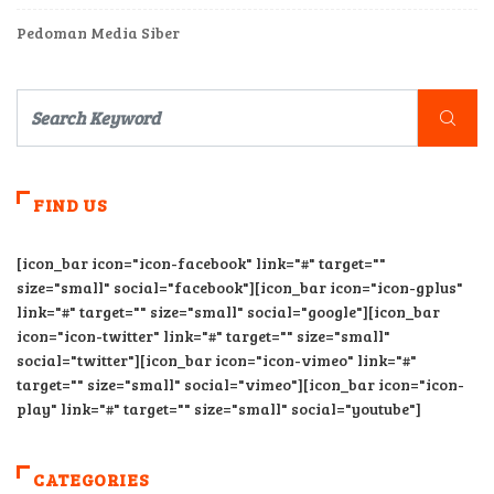
Pedoman Media Siber
FIND US
[icon_bar icon="icon-facebook" link="#" target=""
size="small" social="facebook"][icon_bar icon="icon-gplus"
link="#" target="" size="small" social="google"][icon_bar
icon="icon-twitter" link="#" target="" size="small"
social="twitter"][icon_bar icon="icon-vimeo" link="#"
target="" size="small" social="vimeo"][icon_bar icon="icon-
play" link="#" target="" size="small" social="youtube"]
CATEGORIES