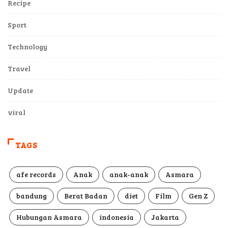
Recipe
Sport
Technology
Travel
Update
viral
TAGS
afe records
Anak
anak-anak
Asmara
bandung
Berat Badan
diet
Film
Gen Z
Hubungan Asmara
indonesia
Jakarta