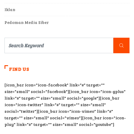
Iklan
Pedoman Media Siber
FIND US
[icon_bar icon="icon-facebook" link="#" target=""
size="small" social="facebook"][icon_bar icon="icon-gplus"
link="#" target="" size="small" social="google"][icon_bar
icon="icon-twitter" link="#" target="" size="small"
social="twitter"][icon_bar icon="icon-vimeo" link="#"
target="" size="small" social="vimeo"][icon_bar icon="icon-
play" link="#" target="" size="small" social="youtube"]