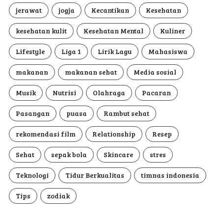
jerawat
jogja
Kecantikan
Kesehatan
kesehatan kulit
Kesehatan Mental
Kuliner
Lifestyle
Liga 1
Lirik Lagu
Mahasiswa
makanan
makanan sehat
Media sosial
Musik
Nutrisi
Olahraga
Pacaran
Pasangan
puasa
Rambut sehat
rekomendasi film
Relationship
Resep
Sehat
sepak bola
Skincare
stres
Teknologi
Tidur Berkualitas
timnas indonesia
Tips
zodiak