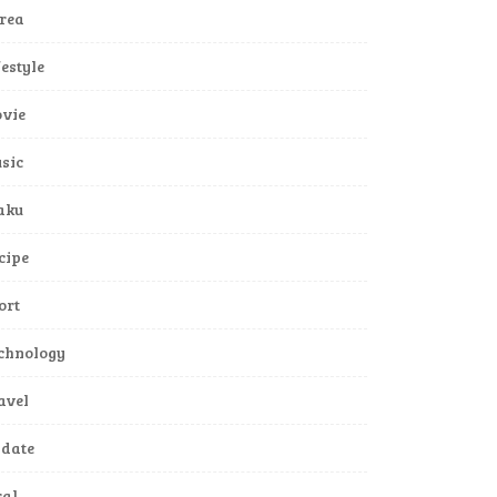
rea
festyle
vie
sic
aku
cipe
ort
chnology
avel
date
ral