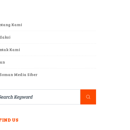
ntang Kami
daksi
ntak Kami
lan
doman Media Siber
FIND US