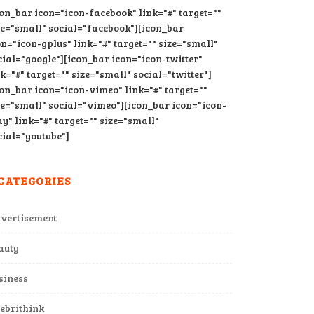
con_bar icon="icon-facebook" link="#" target=""
ze="small" social="facebook"][icon_bar
on="icon-gplus" link="#" target="" size="small"
cial="google"][icon_bar icon="icon-twitter"
nk="#" target="" size="small" social="twitter"]
con_bar icon="icon-vimeo" link="#" target=""
ze="small" social="vimeo"][icon_bar icon="icon-
ay" link="#" target="" size="small"
cial="youtube"]
CATEGORIES
vertisement
auty
siness
lebrithink