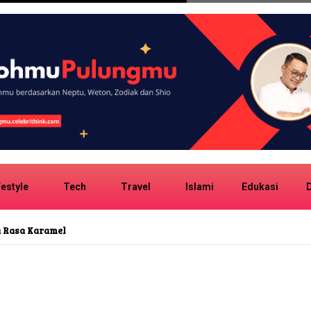
festyle
Tech
Travel
Islami
Edukasi
D
onk Girl Group No Na Potret Suasana Angkot
sia