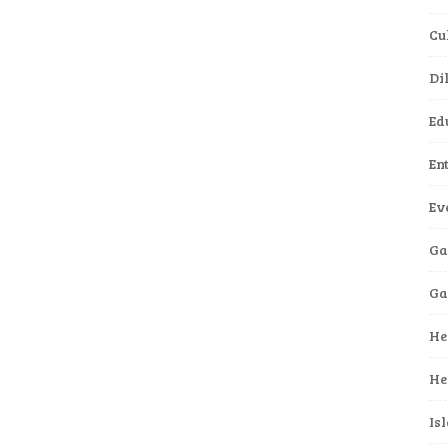
Cu
Di
Ed
En
Ev
Ga
G
He
He
Is