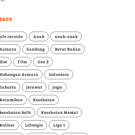
TAGS
afe records
Anak
anak-anak
Asmara
bandung
Berat Badan
diet
Film
Gen Z
Hubungan Asmara
indonesia
Jakarta
jerawat
jogja
Kecantikan
Kesehatan
kesehatan kulit
Kesehatan Mental
Kuliner
Lifestyle
Liga 1