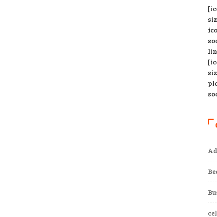
[i
si
ic
so
li
[i
si
pl
so
Ad
Be
Bu
ce