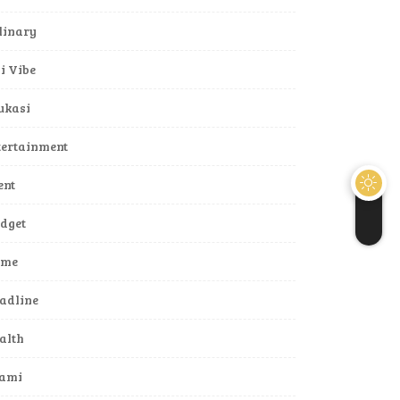
linary
li Vibe
ukasi
tertainment
ent
dget
ame
adline
alth
lami