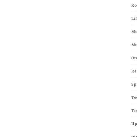
Ko
Li
Mo
Mu
Ot
Re
Sp
Te
Tr
Up
vi