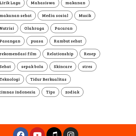
Lirik Lagu
Mahasiswa
makanan
makanan sehat
Media sosial
Musik
Nutrisi
Olahraga
Pacaran
Pasangan
puasa
Rambut sehat
rekomendasi film
Relationship
Resep
Sehat
sepak bola
Skincare
stres
Teknologi
Tidur Berkualitas
timnas indonesia
Tips
zodiak