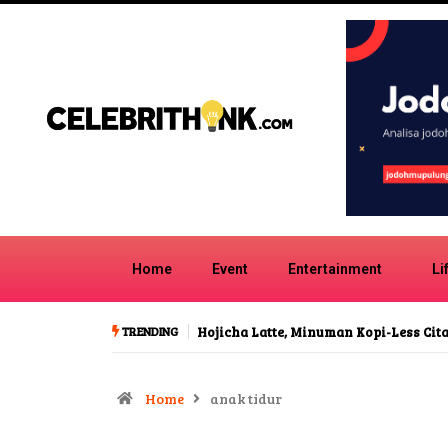
Home
Event
Entertainment
Li
TRENDING
Hojicha Latte, Minuman Kopi-Less Cita Rasa Karamel
Lagu H
Indone
Home
anak tidur