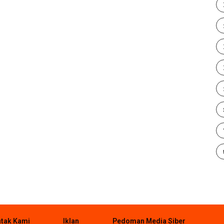
tak Kami
Iklan
Pedoman Media Siber