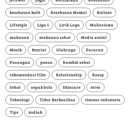
kesehatan kulit
Kesehatan Mental
Kuliner
Lifestyle
Liga 1
Lirik Lagu
Mahasiswa
makanan
makanan sehat
Media sosial
Musik
Nutrisi
Olahraga
Pacaran
Pasangan
puasa
Rambut sehat
rekomendasi film
Relationship
Resep
Sehat
sepak bola
Skincare
stres
Teknologi
Tidur Berkualitas
timnas indonesia
Tips
zodiak