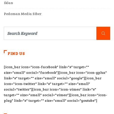
Iklan
Pedoman Media Siber
FIND US
[icon_bar icon="icon-facebook" link="#" target=""
size="small" social="facebook"][icon_bar icon="icon-gplus"
link="#" target="" size="small" social="google"][icon_bar
icon="icon-twitter" link="#" target="" size="small"
social="twitter"][icon_bar icon="icon-vimeo" link="#"
target="" size="small" social="vimeo"][icon_bar icon="icon-
play" link="#" target="" size="small" social="youtube"]