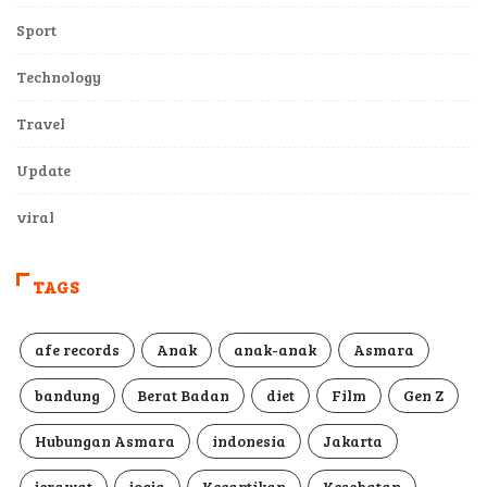
Sport
Technology
Travel
Update
viral
TAGS
afe records
Anak
anak-anak
Asmara
bandung
Berat Badan
diet
Film
Gen Z
Hubungan Asmara
indonesia
Jakarta
jerawat
jogja
Kecantikan
Kesehatan