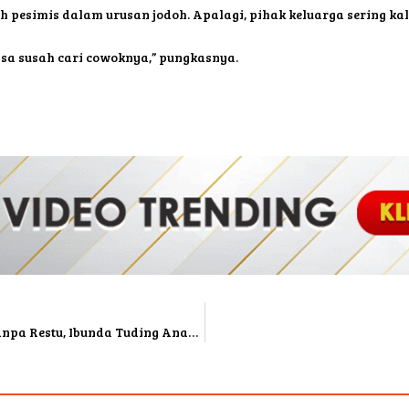
 pesimis dalam urusan jodoh. Apalagi, pihak keluarga sering kal
isa susah cari cowoknya,” pungkasnya.
Arie Kriting Menikahi Indah Permatasari Tanpa Restu, Ibunda Tuding Anaknya Diguna-Guna