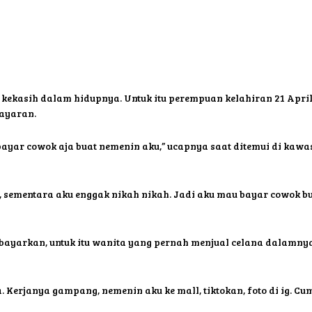
i kekasih dalam hidupnya. Untuk itu perempuan kelahiran 21 Ap
bayaran.
 bayar cowok aja buat nemenin aku,” ucapnya saat ditemui di ka
sementara aku enggak nikah nikah. Jadi aku mau bayar cowok bua
bayarkan, untuk itu wanita yang pernah menjual celana dalamny
ja. Kerjanya gampang, nemenin aku ke mall, tiktokan, foto di ig. Cu