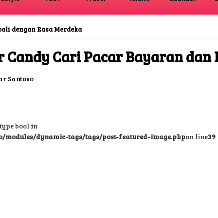
san MK Terkait MBG
r Candy Cari Pacar Bayaran dan B
r Santoso
type bool in
o/modules/dynamic-tags/tags/post-featured-image.php
on line
39