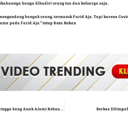
ahannya hanya dihadiri orang tua dan keluarga saja.
ngundang banyak orang, termasuk Farid Aja. Tapi karena Covid-1
tama pada Farid Aja.” tutup Reza Bukan
Alami Stres ASI Vanessa Angel Tak Keluar Hingga Sang Anak Alami Kehausan
Berkas Dilimpah