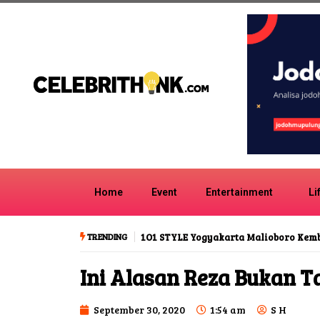
Home
Event
Entertainment
Li
TRENDING
1O1 STYLE Yogyakarta Malioboro Kem
Ini Alasan Reza Bukan T
September 30, 2020
1:54 am
S H