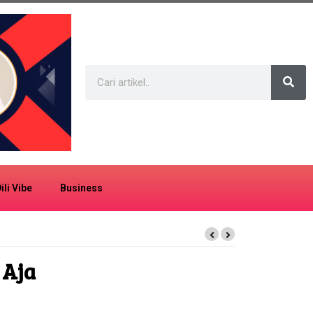
ili Vibe
Business
 Aja