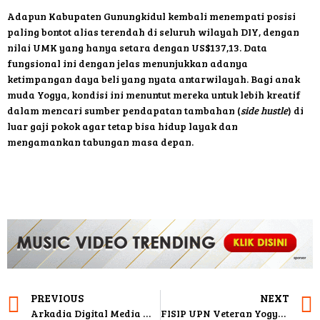
Adapun Kabupaten Gunungkidul kembali menempati posisi
paling bontot alias terendah di seluruh wilayah DIY, dengan
nilai UMK yang hanya setara dengan US$137,13. Data
fungsional ini dengan jelas menunjukkan adanya
ketimpangan daya beli yang nyata antarwilayah. Bagi anak
muda Yogya, kondisi ini menuntut mereka untuk lebih kreatif
dalam mencari sumber pendapatan tambahan (
side hustle
) di
luar gaji pokok agar tetap bisa hidup layak dan
mengamankan tabungan masa depan.
PREVIOUS
NEXT
Arkadia Digital Media Maksimalkan Produk dan Layanan Baru
FISIP UPN Veteran Yogyakarta Perkuat Tata Kelola dan Kualitas Layanan