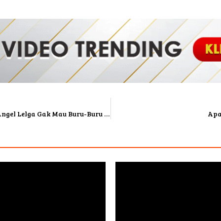
Kapok Pernah Nikah Sama Vicky Prasetyo, Angel Lelga Gak Mau Buru-Buru Cari Suami Lagi
Apa