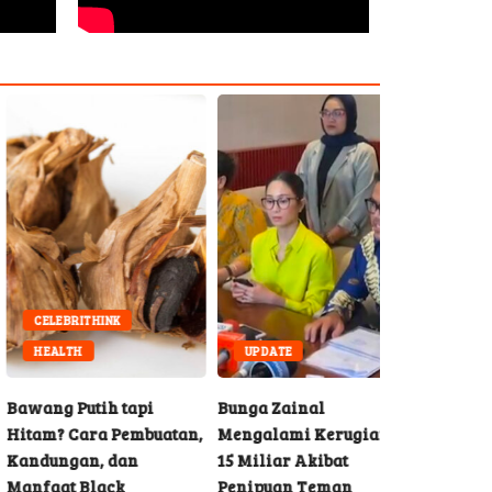
CELEBRITHINK
HEALTH
UPDATE
ang Putih tapi
Bunga Zainal
am? Cara Pembuatan,
Mengalami Kerugian Rp
dungan, dan
15 Miliar Akibat
faat Black
Penipuan Teman