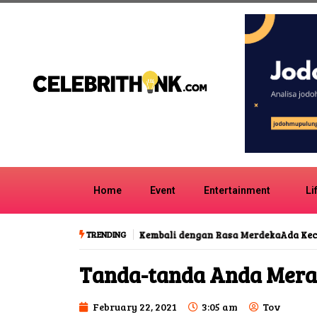
Home
Event
Entertainment
Li
TRENDING
Ada Kecenderungan Palsu dalam Putu
Tanda-tanda Anda Meras
February 22, 2021
3:05 am
Tov