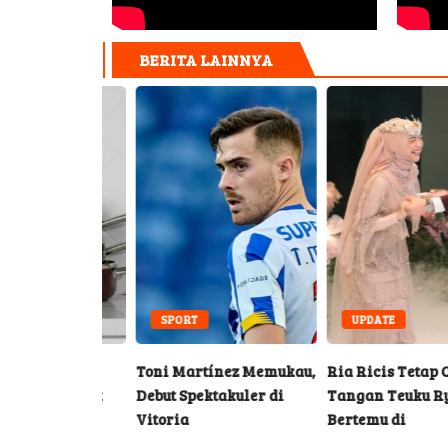
BERITA LAINNYA
INK
SPORT
UPDATE
untuk
Toni Martínez Memukau,
Ria Ricis Tetap Cium
an Kerak
Debut Spektakuler di
Tangan Teuku Ryan s
Vitoria
Bertemu di