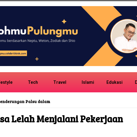
festyle
Tech
Travel
Islami
Edukasi
D
san MK Terkait MBG
a Lelah Menjalani Pekerjaan