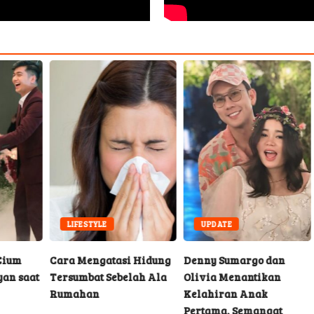
LIFESTYLE
UPDATE
Cara Mengatasi Hidung
Denny Sumargo dan
Baw
aat
Tersumbat Sebelah Ala
Olivia Menantikan
Hit
Rumahan
Kelahiran Anak
Kan
Pertama, Semangat
Man