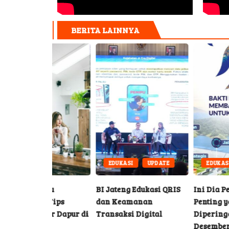
BERITA LAINNYA
EDUKASI
UPDATE
EDUKASI
UPDATE
aru
BI Jateng Edukasi QRIS
Ini Dia Peristiwa
i Tips
dan Keamanan
Penting yang
ior Dapur di
Transaksi Digital
Diperingati Pada 3
Desember