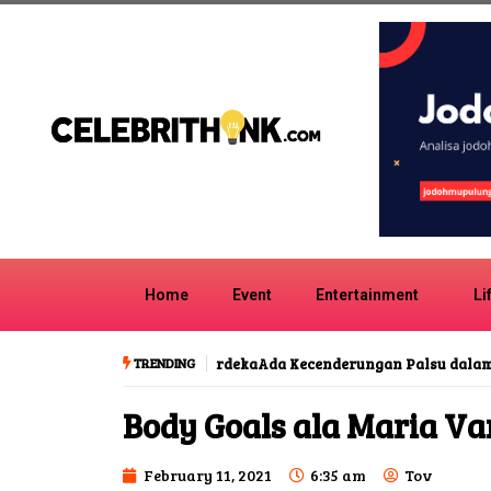
Home
Event
Entertainment
Li
TRENDING
Ada Kecenderungan Palsu dalam Putu
Body Goals ala Maria Van
February 11, 2021
6:35 am
Tov