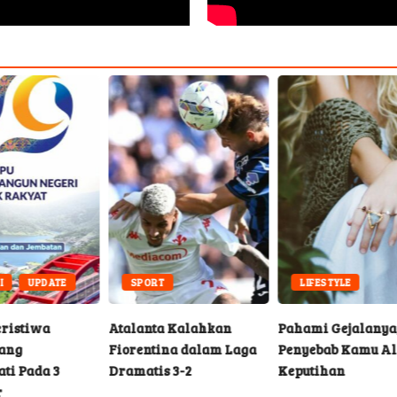
SPORT
LIFESTYLE
Atalanta Kalahkan
Pahami Gejalanya, Ini
Daf
Fiorentina dalam Laga
Penyebab Kamu Alami
Pem
Dramatis 3-2
Keputihan
202