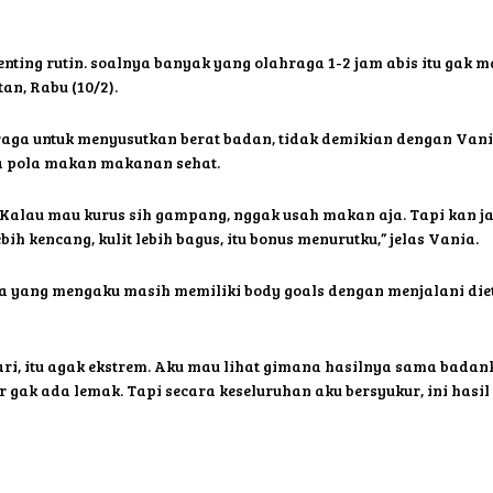
ting rutin. soalnya banyak yang olahraga 1-2 jam abis itu gak mau
n, Rabu (10/2).
aga untuk menyusutkan berat badan, tidak demikian dengan Vania
a pola makan makanan sehat.
. Kalau mau kurus sih gampang, nggak usah makan aja. Tapi kan jat
bih kencang, kulit lebih bagus, itu bonus menurutku,” jelas Vania.
 yang mengaku masih memiliki body goals dengan menjalani diet 
hari, itu agak ekstrem. Aku mau lihat gimana hasilnya sama badan
 gak ada lemak. Tapi secara keseluruhan aku bersyukur, ini hasil