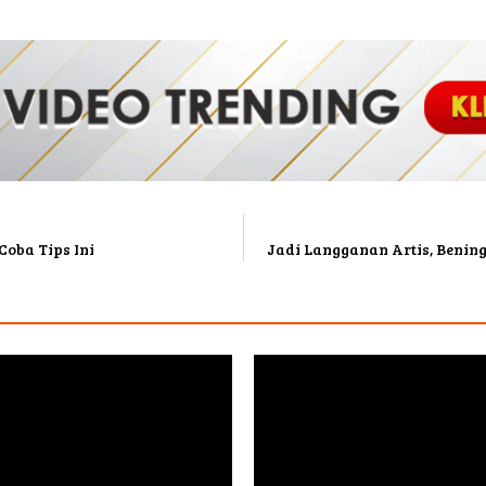
Coba Tips Ini
Jadi Langganan Artis, Bening