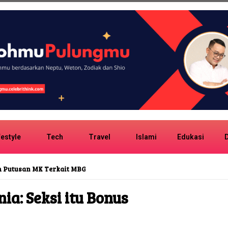
festyle
Tech
Travel
Islami
Edukasi
D
san MK Terkait MBG
ia: Seksi itu Bonus