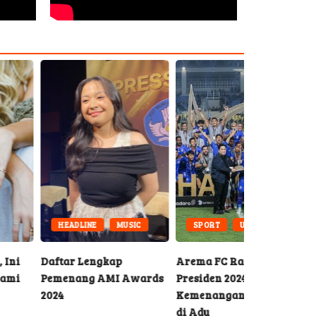
HEADLINE
MUSIC
SPORT
UPDATE
tar Lengkap
Arema FC Raih Piala
enang AMI Awards
Presiden 2024,
4
Kemenangan Dramatis
di Adu