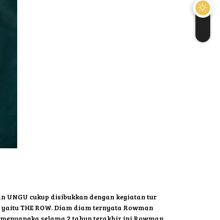
an UNGU cukup disibukkan dengan kegiatan tur
a yaitu THE ROW. Diam diam ternyata Rowman
 menyangka selama 2 tahun terakhir ini Rowman