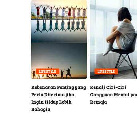
UPDATE
LIFESTYLE
LIFESTYLE
arum Kuasai
Kebenaran Penting yang
Kenali Ciri-Ciri
p 2024
Perlu Diterima jika
Gangguan Mental pa
Ingin Hidup Lebih
Remaja
Bahagia