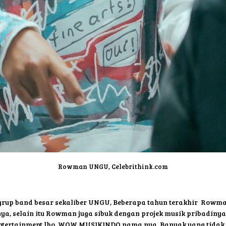
Rowman UNGU, Celebrithink.com
 grup band besar sekaliber UNGU, Beberapa tahun terakhir Rowm
, selain itu Rowman juga sibuk dengan projek musik pribadiny
ntertainment lho, WOW MUSIKINDO nama nya. Banyak yang tidak