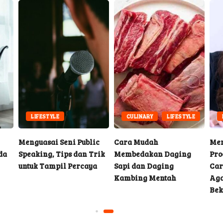
LIFESTYLE
CULINARY
LIFESTYLE
Menguasai Seni Public
Cara Mudah
Me
da
Speaking, Tips dan Trik
Membedakan Daging
Pro
untuk Tampil Percaya
Sapi dan Daging
Car
Kambing Mentah
Aga
Bek