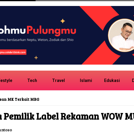
festyle
Tech
Travel
Islami
Edukasi
D
san MK Terkait MBG
 Pemilik Label Rekaman WOW M
antoso