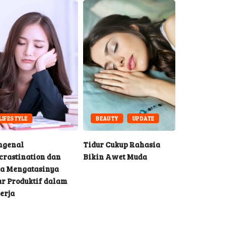
LIFESTYLE
BEAUTY
UPDATE
SPORT
ngenal
Tidur Cukup Rahasia
Lindsay Ros
crastination dan
Bikin Awet Muda
Mauritius y
a Mengatasinya
Mengguncan
r Produktif dalam
erja