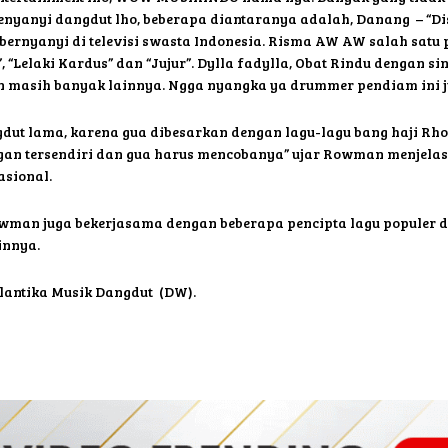
anyi dangdut lho, beberapa diantaranya adalah, Danang – “Dis
 bernyanyi di televisi swasta Indonesia. Risma AW AW salah satu 
Lelaki Kardus” dan “Jujur”. Dylla fadylla, Obat Rindu dengan sing
an masih banyak lainnya. Ngga nyangka ya drummer pendiam ini j
ut lama, karena gua dibesarkan dengan lagu-lagu bang haji Rho
gan tersendiri dan gua harus mencobanya” ujar Rowman menjela
sional.
man juga bekerjasama dengan beberapa pencipta lagu populer d
innya.
elantika Musik Dangdut (DW).