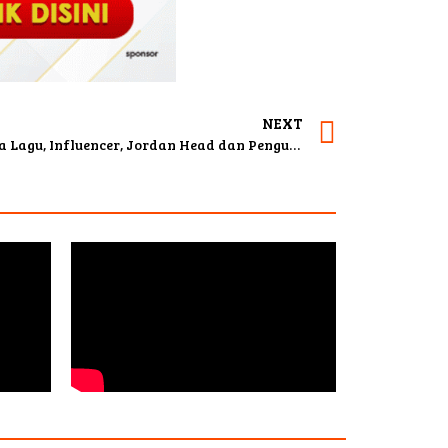
NEXT
Mario Kacang Penyanyi, Pencipta Lagu, Influencer, Jordan Head dan Pengusaha Bakmie Istimewa