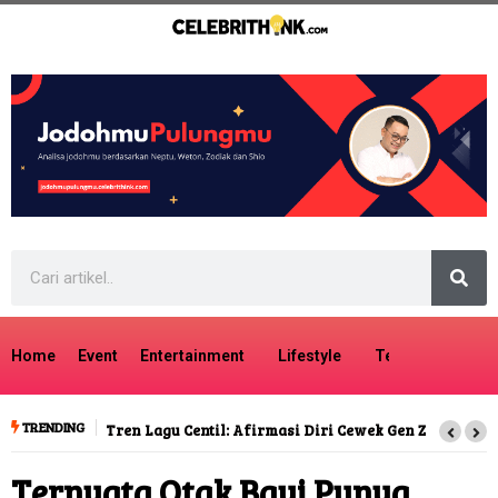
Home
Event
Entertainment
Lifestyle
Tech
Travel
TRENDING
Tren Lagu Centil: Afirmasi Diri Cewek Gen Z
Ternyata Otak Bayi Punya