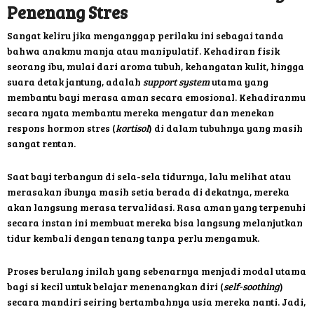
Penenang Stres
Sangat keliru jika menganggap perilaku ini sebagai tanda
bahwa anakmu manja atau manipulatif. Kehadiran fisik
seorang ibu, mulai dari aroma tubuh, kehangatan kulit, hingga
suara detak jantung, adalah
support system
utama yang
membantu bayi merasa aman secara emosional. Kehadiranmu
secara nyata membantu mereka mengatur dan menekan
respons hormon stres (
kortisol
) di dalam tubuhnya yang masih
sangat rentan.
Saat bayi terbangun di sela-sela tidurnya, lalu melihat atau
merasakan ibunya masih setia berada di dekatnya, mereka
akan langsung merasa tervalidasi. Rasa aman yang terpenuhi
secara instan ini membuat mereka bisa langsung melanjutkan
tidur kembali dengan tenang tanpa perlu mengamuk.
Proses berulang inilah yang sebenarnya menjadi modal utama
bagi si kecil untuk belajar menenangkan diri (
self-soothing
)
secara mandiri seiring bertambahnya usia mereka nanti. Jadi,