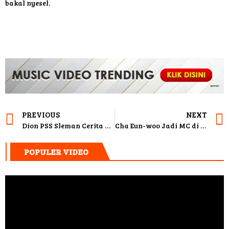
bakal nyesel.
PREVIOUS
NEXT
Dion PSS Sleman Cerita Perjalanan ke Timnas di Podcast Kopi Pait Pensa TV
Cha Eun-woo Jadi MC di Jamuan Makan Malam APEC, Bikin Dunia Nengok Lagi ke K-Pop
POPULER VIDEO