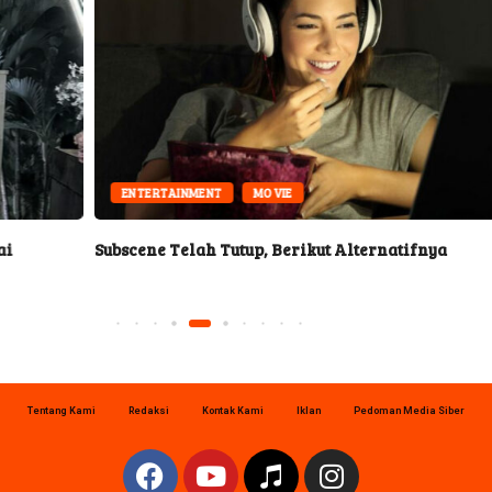
ENTERTAINMENT
MOVIE
Subscene Telah Tutup, Berikut Alternatifnya
Tentang Kami
Redaksi
Kontak Kami
Iklan
Pedoman Media Siber