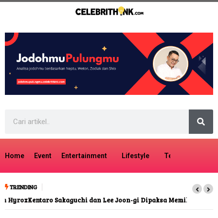
Home
Event
Entertainment
Lifestyle
Tech
Travel
TRENDING
Kentaro Sakaguchi dan Lee Joon-gi Dipaksa Memilih dalam
kiDnap GAME