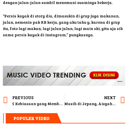
dengan jalan-jalan sambil menemani suaminya bekerja.
“Persis kayak di story dia, dimasukin di grup juga makanan,
jalan, nemenin pak RB kerja, yang aku tahu y, karena di grup
itu, foto lagi makan, lagi jalan jalan, lagi main ski, gitu aja sih
sama persis kayak di instagram,” pungkasnya.
PREVIOUS
NEXT
5 Kebiasaan yang Membantu Mengurangi Lemak Wajah
Masih di Jepang, Aisyahrani Berharap Syahrini Hamil Saat Pulang ke Indonesia
POPULER VIDEO