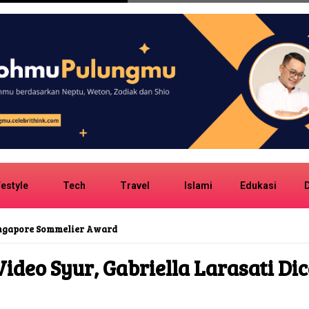
festyle
Tech
Travel
Islami
Edukasi
D
ingapore Sommelier Award
 Video Syur, Gabriella Larasati D