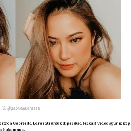
 IG: @gabriellalarasati
tron Gabriella Larasati untuk diperiksa terkait video syur mirip
sa hukumnya.