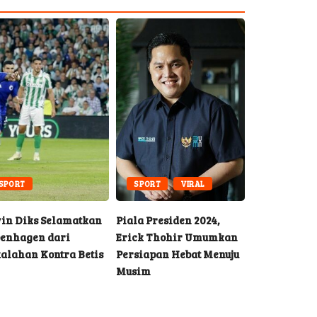
SPORT
SPORT
VIRAL
EDUKASI
in Diks Selamatkan
Piala Presiden 2024,
BI Rate Naik
enhagen dari
Erick Thohir Umumkan
Kelas Mene
alahan Kontra Betis
Persiapan Hebat Menuju
Waspada
Musim