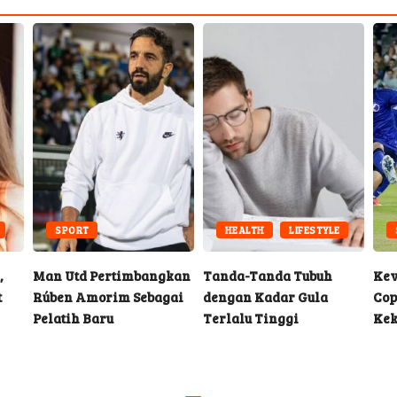
SPORT
HEALTH
LIFESTYLE
,
Man Utd Pertimbangkan
Tanda-Tanda Tubuh
Kev
t
Rúben Amorim Sebagai
dengan Kadar Gula
Cop
Pelatih Baru
Terlalu Tinggi
Kek