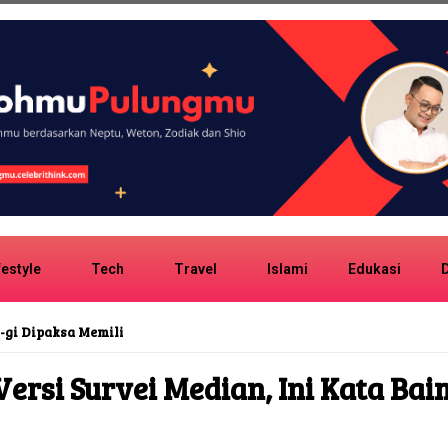
festyle
Tech
Travel
Islami
Edukasi
D
ipaksa Memilih dalam kiDnap GAME
Versi Survei Median, Ini Kata Ba