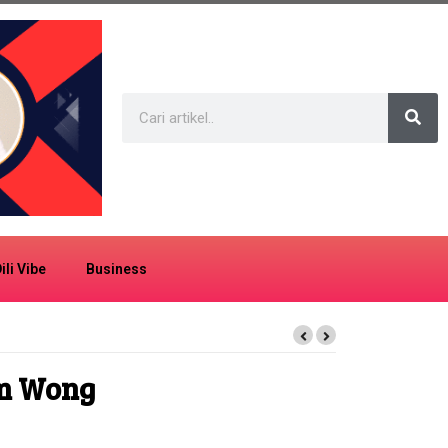
ili Vibe
Business
im Wong