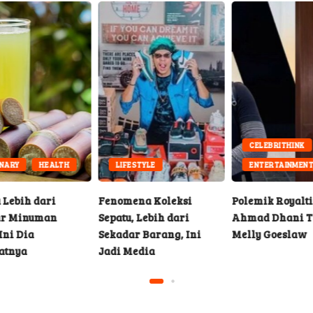
CELEBRITHINK
LIFESTYLE
ENTERTAINMENT
Fenomena Koleksi
Polemik Royalti Musik:
Apa
Sepatu, Lebih dari
Ahmad Dhani Tanggapi
Per
Sekadar Barang, Ini
Melly Goeslaw
Sim
Jadi Media
Sin