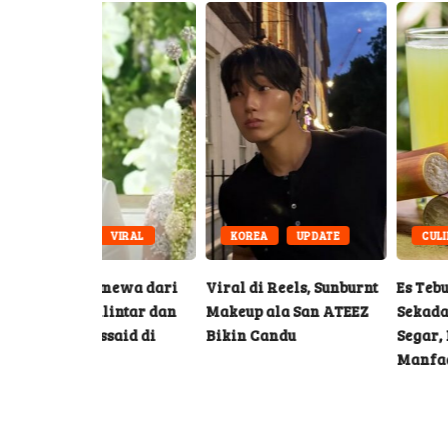
VIRAL
KOREA
UPDATE
CULINARY
HEALTH
imewa dari
Viral di Reels, Sunburnt
Es Tebu Lebih dari
lintar dan
Makeup ala San ATEEZ
Sekadar Minuman
said di
Bikin Candu
Segar, Ini Dia
n
Manfaatnya