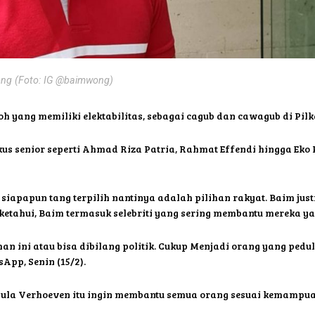
ng (Foto: IG @baimwong)
 yang memiliki elektabilitas, sebagai cagub dan cawagub di Pilk
us senior seperti Ahmad Riza Patria, Rahmat Effendi hingga Ek
a siapapun tang terpilih nantinya adalah pilihan rakyat. Baim jus
diketahui, Baim termasuk selebriti yang sering membantu mereka 
n ini atau bisa dibilang politik. Cukup Menjadi orang yang pedul
pp, Senin (15/2).
 Paula Verhoeven itu ingin membantu semua orang sesuai kemampu