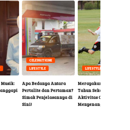
CELEBRITHINK
LIFESTYLE
LIFESTYLE
 Bedanya Antara
Merayakan Ulang
talite dan Pertamax?
Tahun Sekolah dengan
ak Penjelasannya di
Aktivitas Olahraga yang
i!
Menyenangkan