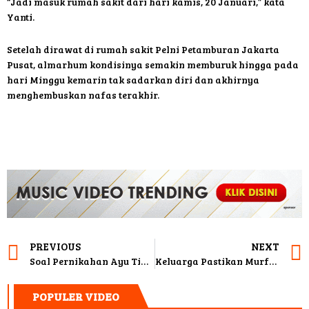
“Jadi masuk rumah sakit dari hari kamis, 20 Januari,” kata
Yanti.
Setelah dirawat di rumah sakit Pelni Petamburan Jakarta
Pusat, almarhum kondisinya semakin memburuk hingga pada
hari Minggu kemarin tak sadarkan diri dan akhirnya
menghembuskan nafas terakhir.
PREVIOUS
NEXT
Soal Pernikahan Ayu Ting Ting dan Adit Jayusman, Ini Kata Humas KUA
Keluarga Pastikan Murfi Sembako Meninggal Lantaran Penyakit Jantung, Bukan Terpapar Virus Covid-19
POPULER VIDEO