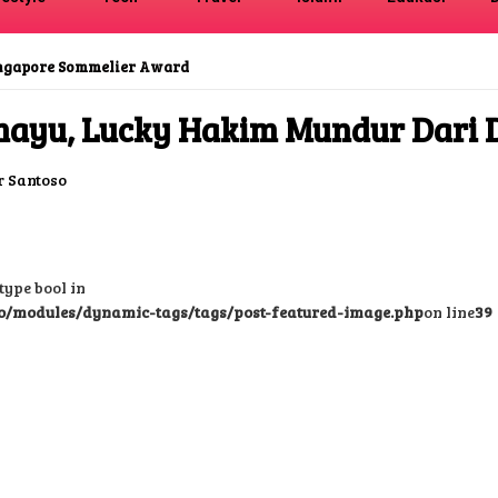
ingapore Sommelier Award
amayu, Lucky Hakim Mundur Dari 
 Santoso
type bool in
o/modules/dynamic-tags/tags/post-featured-image.php
on line
39