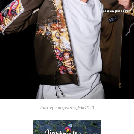
foto: ig: hariiputraa_lida2020