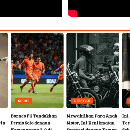
SPORT
LIFESTYLE
Borneo FC Tundukkan
Mewakilkan Para Anak
Ini
rin
Persis Solo dengan
Motor, Ini Kenikmatan
Ter
Kemenangan 2-0 di
Sunmori dengan Teman-
Sek