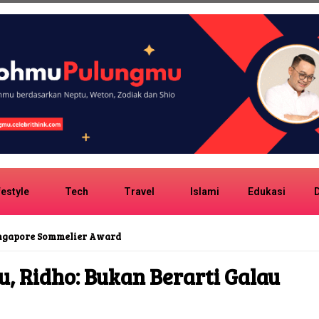
festyle
Tech
Travel
Islami
Edukasi
D
ingapore Sommelier Award
u, Ridho: Bukan Berarti Galau