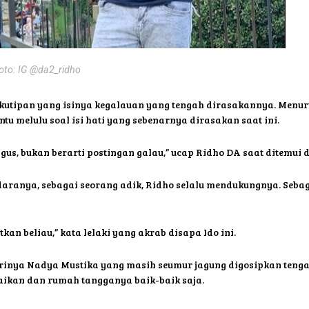
oto: IG @da2_ridho
n kutipan yang isinya kegalauan yang tengah dirasakannya. Men
tu melulu soal isi hati yang sebenarnya dirasakan saat ini.
gus, bukan berarti postingan galau,” ucap Ridho DA saat ditemui di
aranya, sebagai seorang adik, Ridho selalu mendukungnya. Seba
n beliau,” kata lelaki yang akrab disapa Ido ini.
strinya Nadya Mustika yang masih seumur jagung digosipkan teng
aikan dan rumah tangganya baik-baik saja.