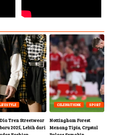
LIFESTYLE
CELEBRITHINK
SPORT
LIFESTYLE
 Dia Tren Streetwear
Nottingham Forest
Ide Kado Na
baru 2025, Lebih dari
Menang Tipis, Crystal
Bermakna u
adar Fashion
Palace Semakin
Tersayang