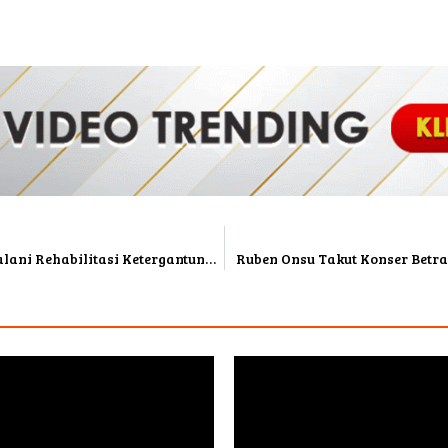
Permohonan Dikabulkan, Reza Artamevia Jalani Rehabilitasi Ketergantungan Narkoba
Ruben Onsu Takut Konser Betr