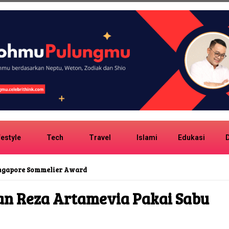
festyle
Tech
Travel
Islami
Edukasi
D
ingapore Sommelier Award
san Reza Artamevia Pakai Sabu