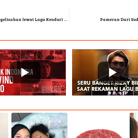
Ibu Berisik, Mother Bank & Frau Suarakan Kegelisahan lewat Lagu Kenduri Suara Ibu Peduli
Pameran Dari Sudj