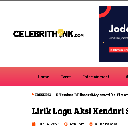
Home
Event
Entertainment
Li
TRENDING
Megawati ke Timor Leste, Bukti Hubu
Lirik Lagu Aksi Kenduri 
July 4, 2026
4:36 pm
R.Indranila