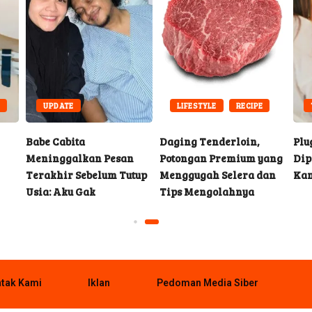
E
UPDATE
LIFESTYLE
RECIPE
Babe Cabita
Daging Tenderloin,
Plu
Meninggalkan Pesan
Potongan Premium yang
Dip
Terakhir Sebelum Tutup
Menggugah Selera dan
Ka
Usia: Aku Gak
Tips Mengolahnya
tak Kami
Iklan
Pedoman Media Siber