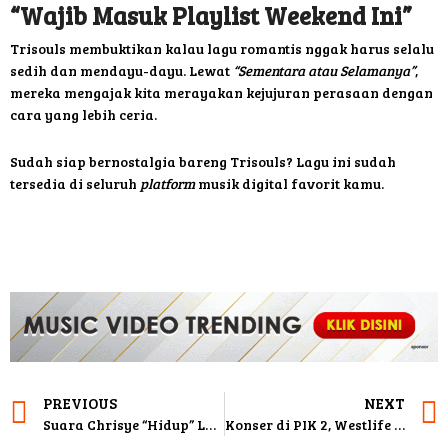
“Wajib Masuk Playlist Weekend Ini”
Trisouls membuktikan kalau lagu romantis nggak harus selalu
sedih dan mendayu-dayu. Lewat
“Sementara atau Selamanya”
,
mereka mengajak kita merayakan kejujuran perasaan dengan
cara yang lebih ceria.
Sudah siap bernostalgia bareng Trisouls? Lagu ini sudah
tersedia di seluruh
platform
musik digital favorit kamu.
PREVIOUS
NEXT
Suara Chrisye “Hidup” Lagi! Kolaborasi Epik Cakra Khan
Konser di PIK 2, Westlife Sebut Indonesia “Rumah Kedua” yang Tak Tertandingi